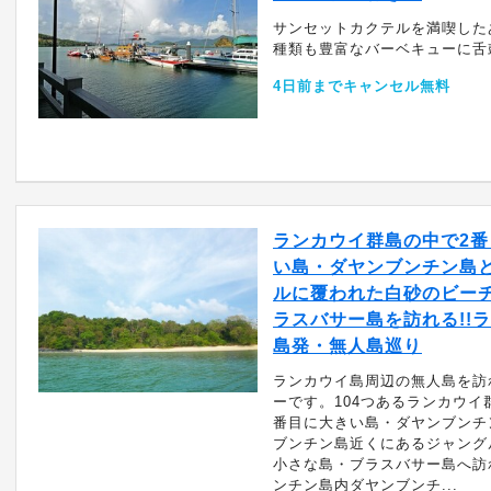
サンセットカクテルを満喫した
種類も豊富なバーベキューに舌鼓
4日前までキャンセル無料
ランカウイ群島の中で2番
い島・ダヤンブンチン島
ルに覆われた白砂のビー
ラスバサー島を訪れる!!
島発・無人島巡り
ランカウイ島周辺の無人島を訪
ーです。104つあるランカウイ
番目に大きい島・ダヤンブンチ
ブンチン島近くにあるジャング
小さな島・ブラスバサー島へ訪
ンチン島内ダヤンブンチ...