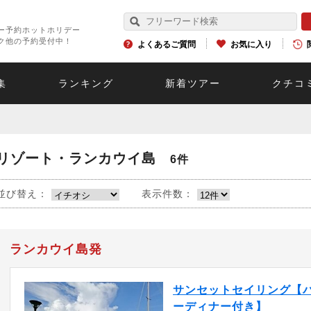
ー予約ホットホリデー
ク他の予約受付中！
よくあるご質問
お気に入り
集
ランキング
新着ツアー
クチコ
リゾート・ランカウイ島
6件
並び替え：
表示件数：
ランカウイ島発
サンセットセイリング【
ーディナー付き】