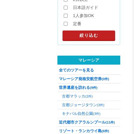
日本語ガイド
1人参加OK
定番
マレーシア
全てのツアーを見る
マレーシア発格安航空券
(0件)
世界遺産を訪れる
(9件)
古都マラッカ
(2件)
古都ジョージタウン
(3件)
キナバル自然公園
(3件)
近代都市クアラルンプール
(11件)
リゾート・ランカウイ島
(6件)