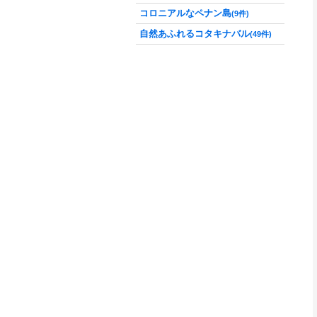
コロニアルなペナン島
(9件)
自然あふれるコタキナバル
(49件)