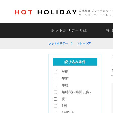
HOT
HOLIDAY
現地発オプショナルツア
ケアンズ、エアーズロッ
ホットホリデーとは
特 
ホットホリデー
マレーシア
絞り込み条件
早朝
午前
午後
短時間(2時間以内)
夜
1日
2日以上