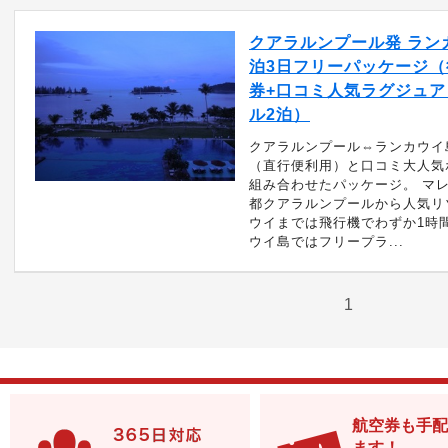
クアラルンプール発 ランカ
泊3日フリーパッケージ（
券+口コミ人気ラグジュア
ル2泊）
クアラルンプール⇔ランカウイ
（直行便利用）と口コミ大人気
組み合わせたパッケージ。 マ
都クアラルンプールから人気リ
ウイまでは飛行機でわずか1時
ウイ島ではフリープラ...
1
航空券も手配
ます！