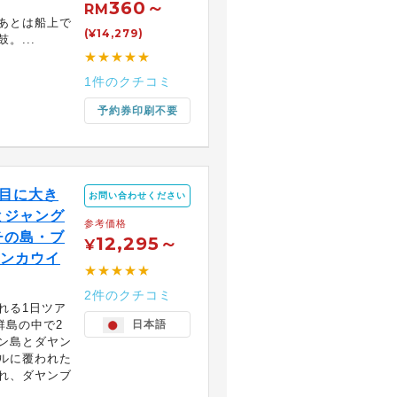
360～
RM
あとは船上で
(¥14,279)
。...
★★★★★
1件のクチコミ
予約券印刷不要
目に大き
お問い合わせください
とジャング
参考価格
チの島・ブ
12,295～
¥
ランカウイ
★★★★★
2件のクチコミ
れる1日ツア
群島の中で2
日本語
ン島とダヤン
ルに覆われた
れ、ダヤンブ