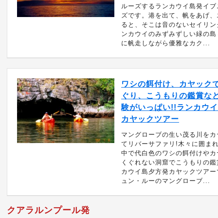
ルーズするランカウイ島発イブ
ズです。港を出て、帆をあげ、
ると、そこは音のないセイリン
ンカウイのみずみずしい緑の島
に帆走しながら優雅なカク...
ワシの餌付け、カヤック
ぐり、こうもりの鑑賞な
験がいっぱい!!ランカウ
カヤックツアー
マングローブの生い茂る川をカ
てリバーサファリ!木々に囲ま
中で代白色のワシの餌付けやカ
くぐれない洞窟でこうもりの鑑
カウイ島夕方発カヤックツアー
ュン・ルーのマングローブ...
クアラルンプール発