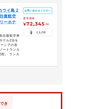
ウイ島 2
お問い合わせください
往復航空
参考価格
リーホテ
72,345～
¥
1人OK
島往復航空券
ホテル2泊を
レーシアの首
ゾートランカ
間程。 ランカ
でき