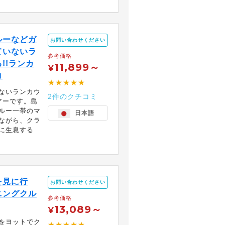
ルーなどガ
お問い合わせください
ていないラ
参考価格
!!ランカ
11,899～
¥
コ
★★★★★
ないランカウ
2件のクチコミ
アーです。島
ルー一帯のマ
日本語
ながら、クラ
に生息する
を見に行
お問い合わせください
ニングクル
参考価格
13,089～
¥
をヨットでク
★★★★★