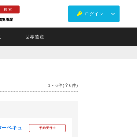
ログイン
閲覧履歴
ミ
世界遺産
1～6件(全6件)
バーベキュ
予約受付中