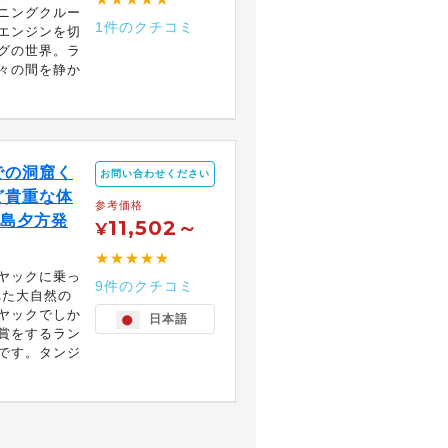
ニングクルー
1件のクチコミ
エンジンを切
グの世界。ラ
々の間を静か
での洞窟く
お問い合わせください
ど貴重な体
参考価格
イ島夕方発
11,502～
¥
★★★★★
ヤックに乗っ
9件のクチコミ
れた大自然の
ヤックでしか
日本語
賞をするラン
です。タンジ