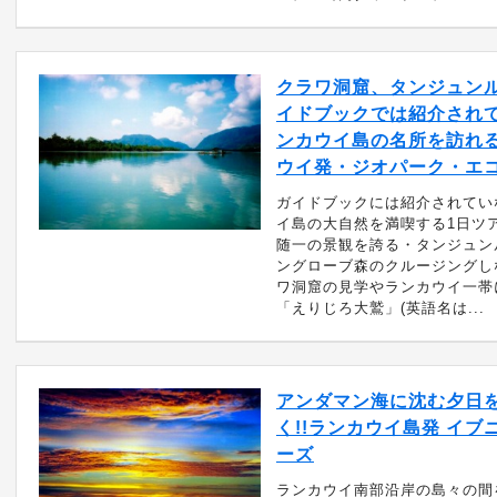
クラワ洞窟、タンジュン
イドブックでは紹介され
ンカウイ島の名所を訪れる
ウイ発・ジオパーク・エ
ガイドブックには紹介されてい
イ島の大自然を満喫する1日ツ
随一の景観を誇る・タンジュン
ングローブ森のクルージングし
ワ洞窟の見学やランカウイ一帯
「えりじろ大鷲」(英語名は...
アンダマン海に沈む夕日
く!!ランカウイ島発 イブ
ーズ
ランカウイ南部沿岸の島々の間