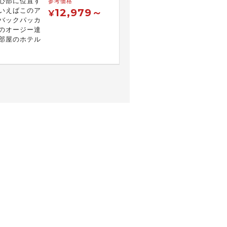
心部に位置す
参考価格
いえばこのア
12,979～
¥
バックパッカ
のオージー達
部屋のホテル