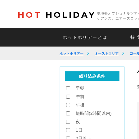
HOT
HOLIDAY
現地発オプショナルツア
ケアンズ、エアーズロッ
ホットホリデーとは
特 
ホットホリデー
オーストラリア
ゴー
絞り込み条件
早朝
午前
午後
短時間(2時間以内)
夜
1日
2日以上