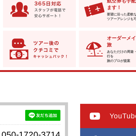
航空券も手配
ます！
要望に沿った柔軟
ツアーアレンジも
オーダーメイ
旅
あなただけの周遊
行を
旅のプロが提案
YouTub
050-1720-3714