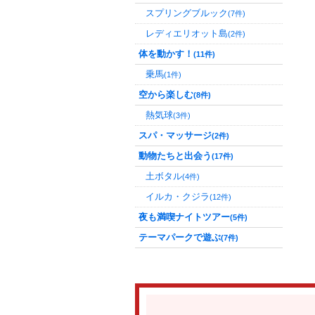
スプリングブルック
(7件)
レディエリオット島
(2件)
体を動かす！
(11件)
乗馬
(1件)
空から楽しむ
(8件)
熱気球
(3件)
スパ・マッサージ
(2件)
動物たちと出会う
(17件)
土ボタル
(4件)
イルカ・クジラ
(12件)
夜も満喫ナイトツアー
(5件)
テーマパークで遊ぶ
(7件)