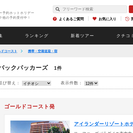
ー予約ホットホリデー
ク他の予約受付中！
よくあるご質問
お気に入り
集
ランキング
新着ツアー
クチコ
ルドコースト
携帯・空港送迎・宿
バックパッカーズ
1件
並び替え：
表示件数：
ゴールドコースト発
アイランダーリゾートホ