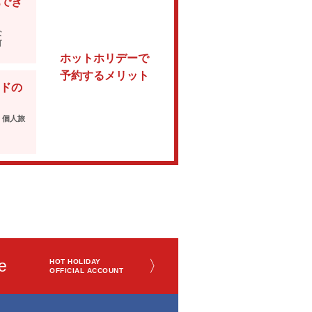
でき
な
可
ホットホリデーで
予約するメリット
ドの
・個人旅
e
〉
HOT HOLIDAY
OFFICIAL ACCOUNT