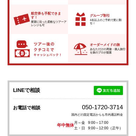
航空券も手配できま
グループ割引
す！
4名以上のご予約で
更に割
要望に沿った柔軟な
ツアーア
引！
レンジも可
オーダーメイドの旅
あなただけの周遊・個人旅行
を
旅のプロが提案
LINEで相談
050-1720-3714
お電話で相談
国内どの固定電話からも市内通話料金
月～金
9:00～17:00
年中無休
土・日
9:00～12:00（正午）