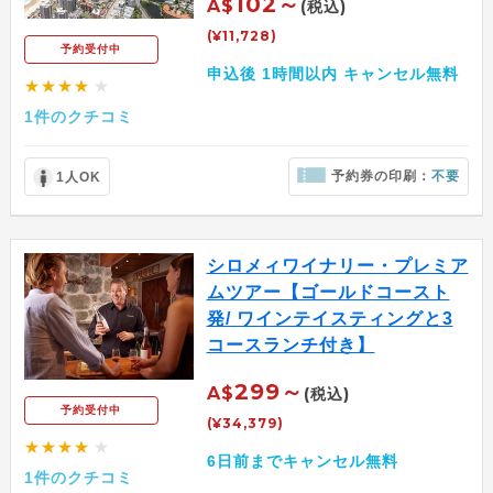
102～
A$
(税込)
(¥11,728)
予約受付中
申込後 1時間以内 キャンセル無料
★★★★
★
1件のクチコミ
予約券の印刷：
不要
1人OK
シロメィワイナリー・プレミア
ムツアー【ゴールドコースト
発/ ワインテイスティングと3
コースランチ付き】
299～
A$
(税込)
予約受付中
(¥34,379)
★★★★
★
6日前までキャンセル無料
1件のクチコミ