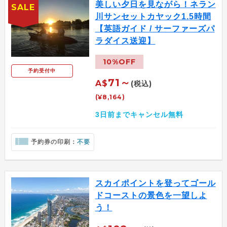
美しい夕日を見ながら！ネラン
SALE
川サンセットカヤック1.5時間
【英語ガイド / サーファーズパ
ラダイス送迎】
10%OFF
予約受付中
71～
A$
(税込)
(¥8,164)
3日前までキャンセル無料
予約券の印刷：
不要
スカイポイントを登ってゴール
ドコーストの景色を一望しよ
う！