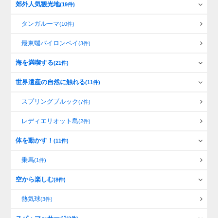
郊外人気観光地
(19件)
タンガルーマ
(10件)
最東端バイロンベイ
(3件)
海を満喫する
(21件)
世界遺産の自然に触れる
(11件)
スプリングブルック
(7件)
レディエリオット島
(2件)
体を動かす！
(11件)
乗馬
(1件)
空から楽しむ
(8件)
熱気球
(3件)