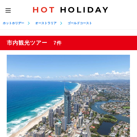
HOT
HOLIDAY
toggle
navigation
ホットホリデー
オーストラリア
ゴールドコースト
市内観光ツアー
7件