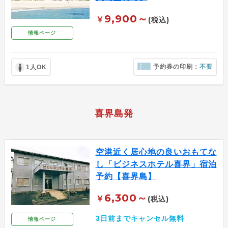
9,900～
￥
(税込)
情報ページ
予約券の印刷：
不要
1人OK
喜界島発
空港近く居心地の良いおもてな
し「ビジネスホテル喜界」宿泊
予約【喜界島】
6,300～
￥
(税込)
3日前までキャンセル無料
情報ページ