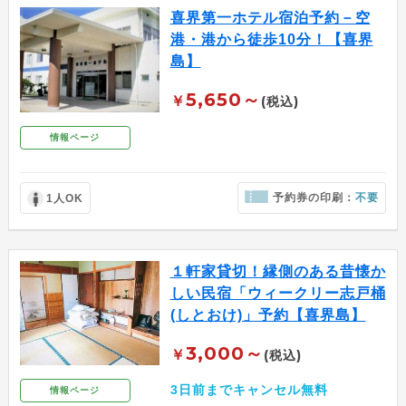
喜界第一ホテル宿泊予約－空
港・港から徒歩10分！【喜界
島】
5,650～
￥
(税込)
情報ページ
予約券の印刷：
不要
1人OK
１軒家貸切！縁側のある昔懐か
しい民宿「ウィークリー志戸桶
(しとおけ)」予約【喜界島】
3,000～
￥
(税込)
3日前までキャンセル無料
情報ページ