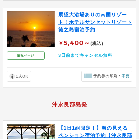
展望大浴場ありの南国リゾー
ト！ホテルサンセットリゾート
徳之島宿泊予約
5,400～
￥
(税込)
3日前までキャンセル無料
情報ページ
予約券の印刷：
不要
1人OK
沖永良部島発
【1日1組限定！】海の見える
ペンション宿泊予約【沖永良部