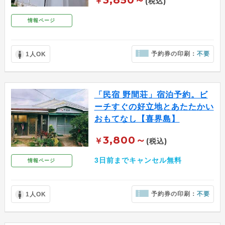
3,850～
￥
(税込)
情報ページ
予約券の印刷：
不要
1人OK
「民宿 野間荘」宿泊予約。ビ
ーチすぐの好立地とあたたかい
おもてなし【喜界島】
3,800～
￥
(税込)
3日前までキャンセル無料
情報ページ
予約券の印刷：
不要
1人OK