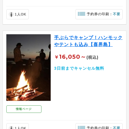
予約券の印刷：
不要
1人OK
手ぶらでキャンプ！ハンモック
やテントも込み【喜界島】
16,050～
￥
(税込)
3日前までキャンセル無料
情報ページ
予約券の印刷：
不要
1人OK