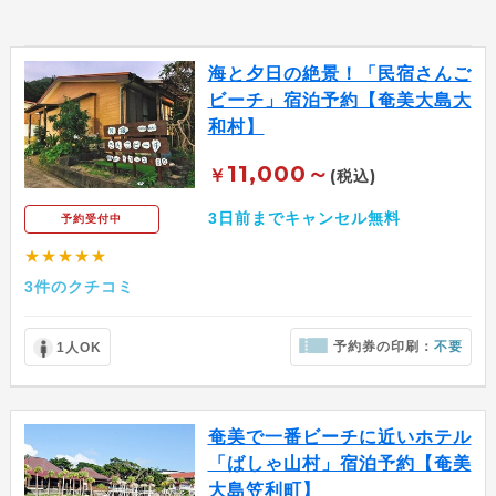
海と夕日の絶景！「民宿さんご
ビーチ」宿泊予約【奄美大島大
和村】
11,000～
￥
(税込)
3日前までキャンセル無料
予約受付中
★★★★★
3件のクチコミ
予約券の印刷：
不要
1人OK
奄美で一番ビーチに近いホテル
「ばしゃ山村」宿泊予約【奄美
大島笠利町】