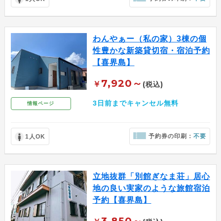
わんやぁー（私の家）3棟の個
性豊かな新築貸切宿・宿泊予約
【喜界島】
7,920～
￥
(税込)
3日前までキャンセル無料
情報ページ
予約券の印刷：
不要
1人OK
立地抜群「別館ぎなま荘」居心
地の良い実家のような旅館宿泊
予約【喜界島】