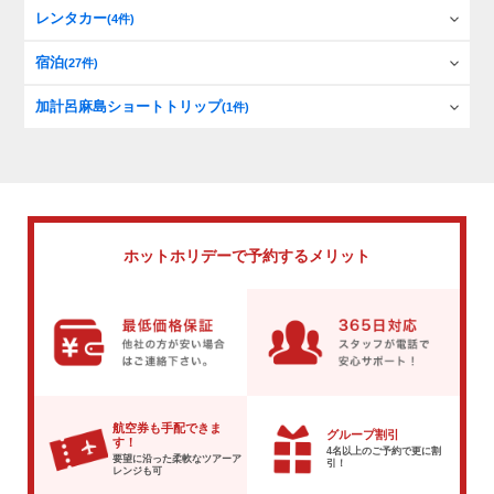
レンタカー
(4件)
宿泊
(27件)
加計呂麻島ショートトリップ
(1件)
ホットホリデーで
予約するメリット
航空券も手配できま
グループ割引
す！
4名以上のご予約で
更に割
要望に沿った柔軟な
ツアーア
引！
レンジも可