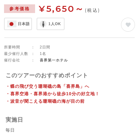
¥5,650～
参考価格
(税込)
日本語
1人OK
所要時間
：
2日間
最少催行人数
：
1名
催行会社
：
喜界第一ホテル
このツアーのおすすめポイント
・蝶の飛び交う珊瑚礁の島「喜界島」へ
・喜界空港・喜界港から徒歩10分の好立地！
・波音が聞こえる珊瑚礁の海が目の前
実施日
毎日