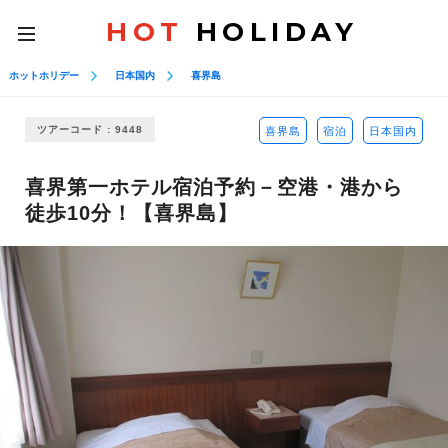
HOT
HOLIDAY
toggle
navigation
ホットホリデー
日本国内
喜界島
ツアーコード : 9448
喜界島
宿泊
日本国内
喜界第一ホテル宿泊予約－空港・港から
徒歩10分！【喜界島】