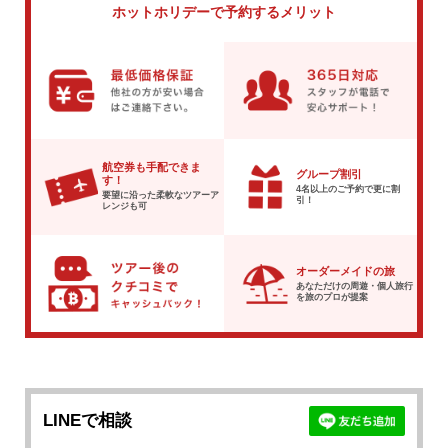
ホットホリデーで
予約するメリット
航空券も手配できま
グループ割引
す！
4名以上のご予約で
更に割
要望に沿った柔軟な
ツアーア
引！
レンジも可
オーダーメイドの旅
あなただけの周遊・個人旅行
を
旅のプロが提案
LINEで相談