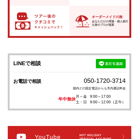
オーダーメイドの旅
あなただけの周遊・個人旅行
を
旅のプロが提案
LINEで相談
050-1720-3714
お電話で相談
国内どの固定電話からも市内通話料金
月～金
9:00～17:00
年中無休
土・日
9:00～12:00（正午）
YouTube
HOT HOLIDAY
〉
OFFICIAL ACCOUNT