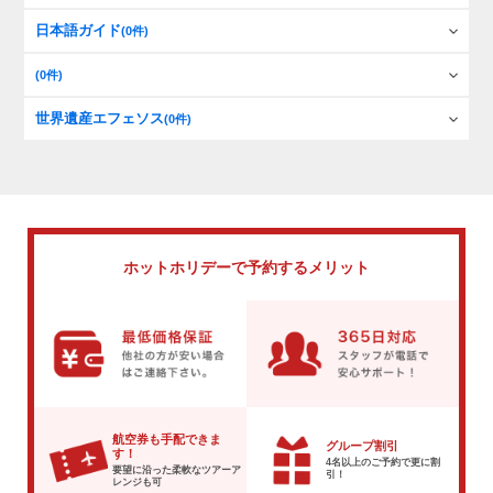
日本語ガイド
(0件)
(0件)
世界遺産エフェソス
(0件)
ホットホリデーで
予約するメリット
航空券も手配できま
グループ割引
す！
4名以上のご予約で
更に割
要望に沿った柔軟な
ツアーア
引！
レンジも可