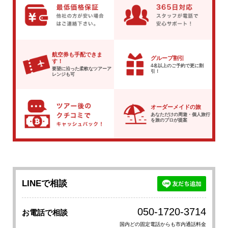
航空券も手配できま
グループ割引
す！
4名以上のご予約で
更に割
要望に沿った柔軟な
ツアーア
引！
レンジも可
オーダーメイドの旅
あなただけの周遊・個人旅行
を
旅のプロが提案
LINEで相談
050-1720-3714
お電話で相談
国内どの固定電話からも市内通話料金