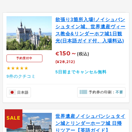
欲張り3箇所入場!ノイシュバン
シュタイン城、世界遺産ヴィー
ス教会&リンダーホフ城1日観
光(日本語ガイド付、入場料込)
150～
€
(税込)
予約受付中
(¥28,212)
★★★★★
5日前までキャンセル無料
9件のクチコミ
予約券の印刷：
不要
日本語
世界遺産ノイシュバンシュタイ
SALE
ン城とリンダーホーフ城 日帰
りツアー【英語ガイド】