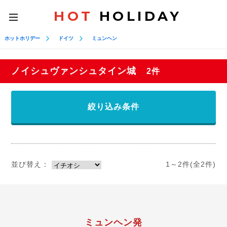
HOT
HOLIDAY
toggle
navigation
ホットホリデー
ドイツ
ミュンヘン
ノイシュヴァンシュタイン城
2件
絞り込み条件
並び替え：
1～2件(全2件)
ミュンヘン発