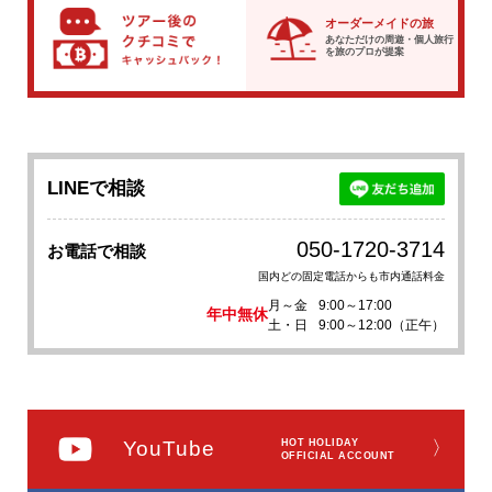
オーダーメイドの旅
あなただけの周遊・個人旅行
を
旅のプロが提案
LINEで相談
050-1720-3714
お電話で相談
国内どの固定電話からも市内通話料金
月～金
9:00～17:00
年中無休
土・日
9:00～12:00（正午）
YouTube
HOT HOLIDAY
〉
OFFICIAL ACCOUNT