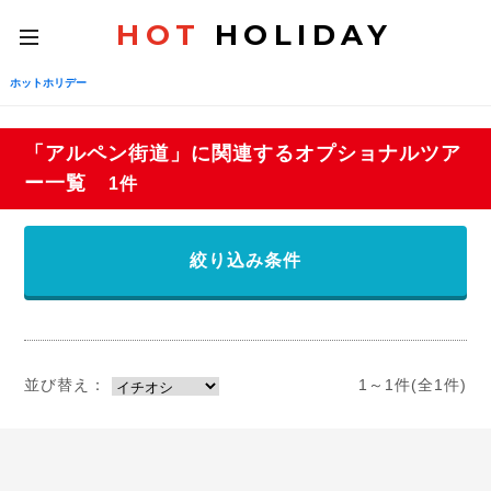
HOT
HOLIDAY
toggle
navigation
ホットホリデー
「アルペン街道」に関連するオプショナルツア
ー一覧
1件
絞り込み条件
並び替え：
1～1件(全1件)