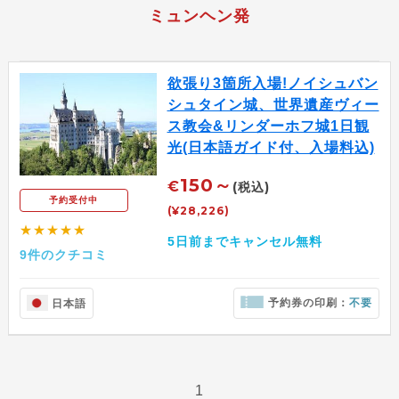
ミュンヘン発
欲張り3箇所入場!ノイシュバン
シュタイン城、世界遺産ヴィー
ス教会&リンダーホフ城1日観
光(日本語ガイド付、入場料込)
150～
€
(税込)
予約受付中
(¥28,226)
★★★★★
5日前までキャンセル無料
9件のクチコミ
予約券の印刷：
不要
日本語
1