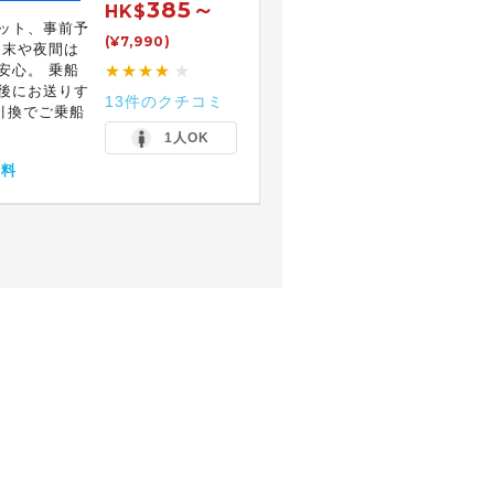
385～
HK$
ット、事前予
(¥7,990)
週末や夜間は
安心。 乗船
★★★★
★
後にお送りす
13件のクチコミ
引換でご乗船
1人OK
無料