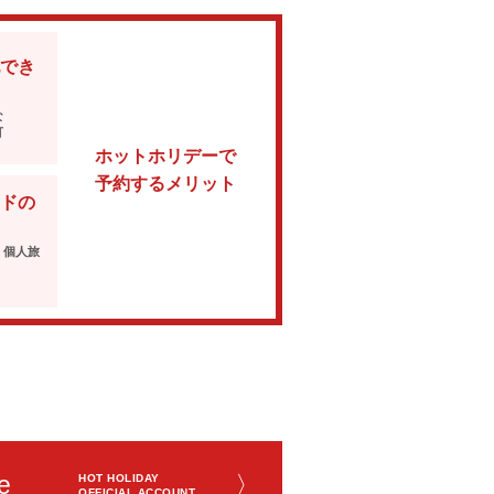
でき
な
可
ホットホリデーで
予約するメリット
ドの
・個人旅
e
〉
HOT HOLIDAY
OFFICIAL ACCOUNT