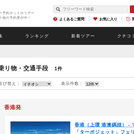
ー予約ホットホリデー
ク他の予約受付中！
よくあるご質問
お気に入り
集
ランキング
新着ツアー
クチコ
乗り物・交通手段
1件
並び替え：
表示件数：
香港発
香港（上環 港澳碼頭） -
「ターボジェット」フェ