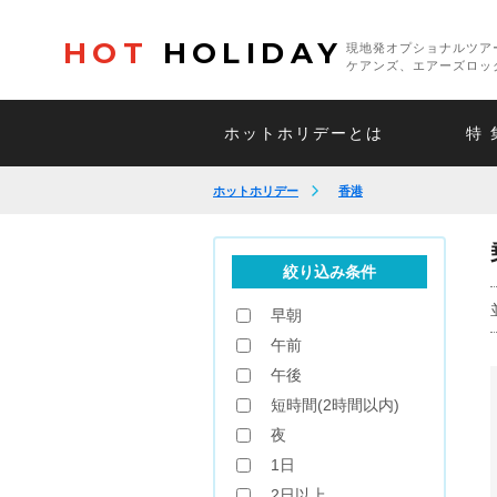
HOT
HOLIDAY
現地発オプショナルツア
ケアンズ、エアーズロッ
ホットホリデーとは
特 
ホットホリデー
香港
絞り込み条件
早朝
午前
午後
短時間(2時間以内)
夜
1日
2日以上