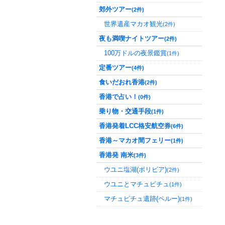
郊外ツアー
(2件)
世界遺産マカオ観光
(2件)
夜も満喫ナイトツアー
(2件)
100万ドルの夜景鑑賞
(1件)
定番ツアー
(4件)
食いだおれ香港
(2件)
香港で占い！
(0件)
乗り物・交通手段
(1件)
香港発着LCC格安航空券
(6件)
香港～マカオ間フェリー
(1件)
香港発 南米
(3件)
ウユニ塩湖(ボリビア)
(2件)
ウユニとマチュピチュ
(1件)
マチュピチュ遺跡(ペルー)
(1件)