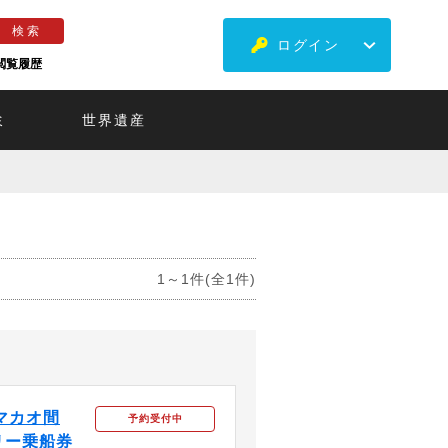
ログイン
閲覧履歴
ミ
世界遺産
1～1件(全1件)
 マカオ間
予約受付中
リー乗船券