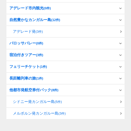
アデレード市内観光
(0件)
自然豊かなカンガルー島
(12件)
アデレード発
(3件)
バロッサバレー
(0件)
宿泊付きツアー
(3件)
フェリーチケット
(1件)
長距離列車の旅
(1件)
他都市発航空券付パック
(8件)
シドニー発カンガルー島
(5件)
メルボルン発カンガルー島
(3件)