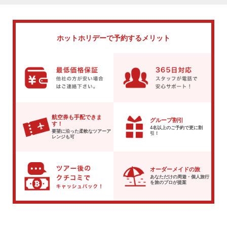
ホットホリデーで
予約するメリット
航空券も手配できま
グループ割引
す！
4名以上のご予約で
更に割
要望に沿った柔軟な
ツアーア
引！
レンジも可
オーダーメイドの旅
あなただけの周遊・個人旅行
を
旅のプロが提案