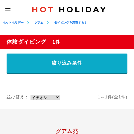
HOT
HOLIDAY
toggle
navigation
ホットホリデー
グアム
ダイビングを満喫する！
体験ダイビング
1件
絞り込み条件
並び替え：
1～1件(全1件)
グアム発