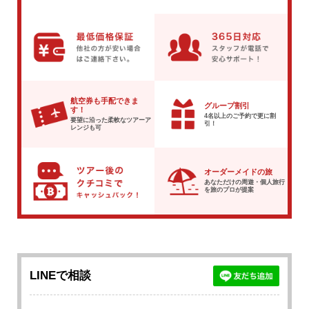
航空券も手配できま
グループ割引
す！
4名以上のご予約で
更に割
要望に沿った柔軟な
ツアーア
引！
レンジも可
オーダーメイドの旅
あなただけの周遊・個人旅行
を
旅のプロが提案
LINEで相談