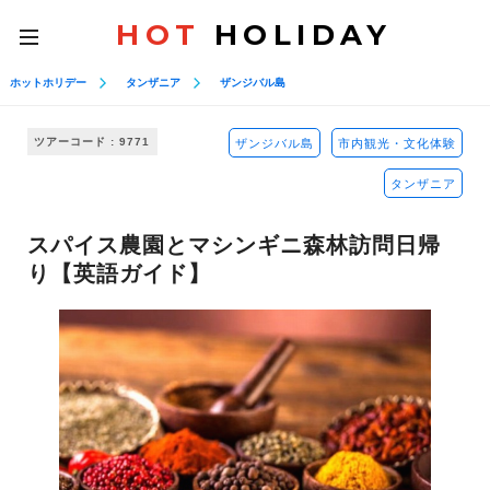
HOT
HOLIDAY
toggle
navigation
ホットホリデー
タンザニア
ザンジバル島
ツアーコード : 9771
ザンジバル島
市内観光・文化体験
タンザニア
スパイス農園とマシンギニ森林訪問日帰
り【英語ガイド】