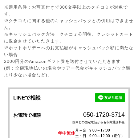
※適用条件：お写真付きで300文字以上のクチコミが対象で
す。
※クチコミに関する他のキャッシュバックとの併用はできませ
ん。
※キャッシュバック方法：クチコミ公開後、クレジットカード
に返金させていただきます。
※ホットホリデーへのお支払額がキャッシュバック額に満たな
い場合：
2000円分のAmazonギフト券を送付させていただきます
(例：全額現地払いの場合やツアー代金がキャッシュバック額
より少ない場合など)。
LINEで相談
050-1720-3714
お電話で相談
国内どの固定電話からも市内通話料金
月～金
9:00～17:00
年中無休
土・日
9:00～12:00（正午）