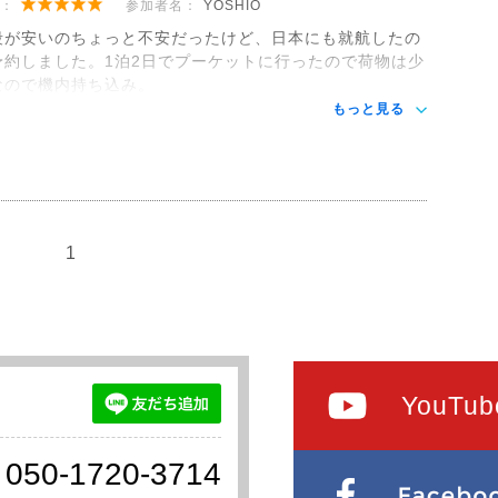
：
参加者名：
YOSHIO
段が安いのちょっと不安だったけど、日本にも就航したの
予約しました。1泊2日でプーケットに行ったので荷物は少
なので機内持ち込み。
もっと見る
1
YouTub
050-1720-3714