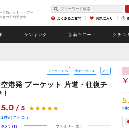
ー予約ホットホリデー
ク他の予約受付中！
よくあるご質問
お気に入り
集
ランキング
新着ツアー
クチコ
プーケット島
他都市発LCC
タイ
¥
空港発 プーケット 片道・往復チ
券！
5
5.0
/
5
1
件
1
件のクチコミ
星5つ (1)
ファミリー (0)