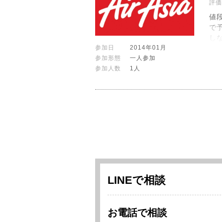
評価
値
で
し
参加日
2014年01月
参加形態
一人参加
参加人数
1人
LINEで相談
お電話で相談