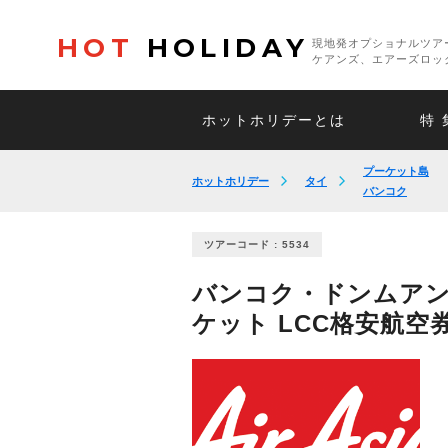
HOT
HOLIDAY
現地発オプショナルツア
ケアンズ、エアーズロッ
ホットホリデーとは
特 
プーケット島
ホットホリデー
タイ
バンコク
ツアーコード : 5534
バンコク・ドンムアン
ケット LCC格安航空