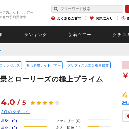
ー予約ホットホリデー
ク他の予約受付中！
よくあるご質問
お気に入り
集
ランキング
新着ツアー
クチコ
ス
ロサンゼルス
夜も満喫ナイトツアー
グリフィス天文台夜景鑑賞
¥
夜景とローリーズの極上プライム
4
4.0
/
5
2
件
2
件のクチコミ
星5つ (0)
ファミリー (0)
星4つ (2)
友人・同僚 (1)