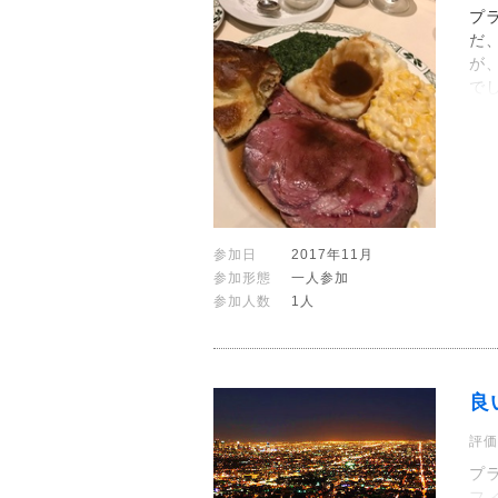
プ
だ
が
で
参加日
2017年11月
参加形態
一人参加
参加人数
1人
良
評価
プ
フ