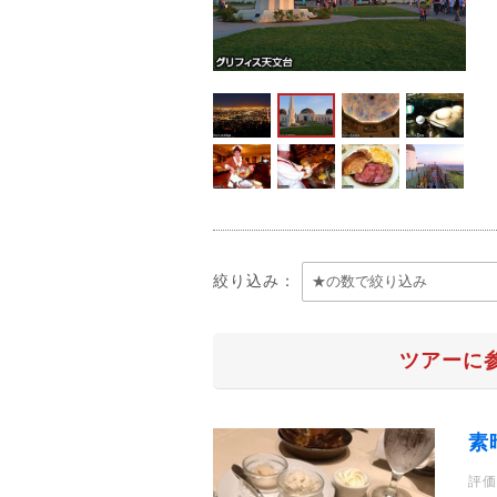
絞り込み：
ツアーに
素
評価