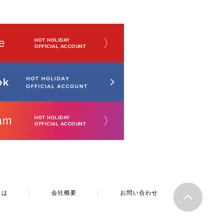
e
〉
HOT HOLIDAY
OFFICIAL ACCOUNT
am
〉
HOT HOLIDAY
OFFICIAL ACCOUNT
とは
｜
会社概要
｜
お問い合わせ