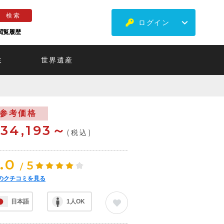
ログイン
閲覧履歴
ミ
世界遺産
参考価格
34,193～
(税込)
.0
5
/
のクチコミを見る
日本語
1人OK