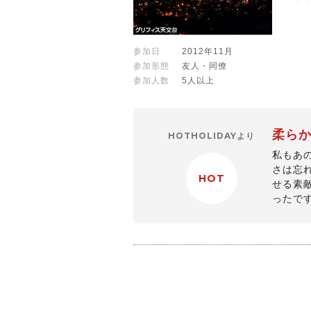
参加日
2012年11月
参加形態
友人・同僚
参加人数
5人以上
柔ら
HOTHOLIDAYより
私もあ
さは忘
HOT
せる素
ったで