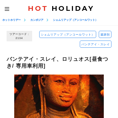
HOT
HOLIDAY
toggle
navigation
ホットホリデー
カンボジア
シェムリアップ（アンコールワット）
ツアーコード :
シェムリアップ（アンコールワット）
遺跡別
2134
バンテアイ・スレイ
バンテアイ・スレイ、ロリュオス[昼食つ
き/ 専用車利用]