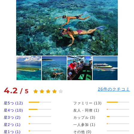
4.2
26
件のクチコミ
/
5
星5つ (12)
ファミリー (13)
星4つ (10)
友人・同僚 (1)
星3つ (2)
カップル (3)
星2つ (1)
一人参加 (1)
星1つ (1)
その他 (0)