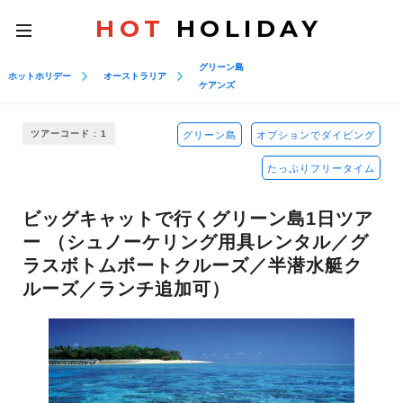
HOT
HOLIDAY
toggle
navigation
グリーン島
ホットホリデー
オーストラリア
ケアンズ
ツアーコード : 1
グリーン島
オプションでダイビング
たっぷりフリータイム
ビッグキャットで行くグリーン島1日ツア
ー （シュノーケリング用具レンタル／グ
ラスボトムボートクルーズ／半潜水艇ク
ルーズ／ランチ追加可）