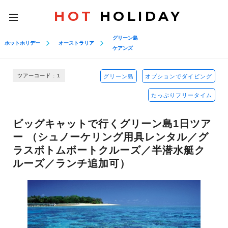
HOT
HOLIDAY
toggle
navigation
グリーン島
ホットホリデー
オーストラリア
ケアンズ
ツアーコード : 1
グリーン島
オプションでダイビング
たっぷりフリータイム
ビッグキャットで行くグリーン島1日ツア
ー （シュノーケリング用具レンタル／グ
ラスボトムボートクルーズ／半潜水艇ク
ルーズ／ランチ追加可）