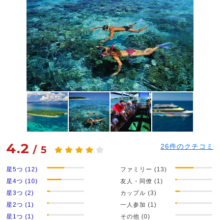
4.2
26
件のクチコミ
/
5
星5つ (12)
ファミリー (13)
星4つ (10)
友人・同僚 (1)
星3つ (2)
カップル (3)
星2つ (1)
一人参加 (1)
星1つ (1)
その他 (0)