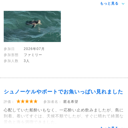
もっと見る
参加日
2026年07月
参加形態
ファミリー
参加人数
3人
シュノーケルやボートでお魚いっぱい見れました
評価：
参加者名：
匿名希望
心配していた船酔いもなく、一応酔い止め飲みましたが、島に
到着。着いてすぐは、天候不順でしたが、すぐに晴れて綺麗な
景色と海を満喫できました。