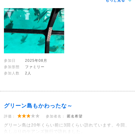
もっと見る
参加日
2025年08月
参加形態
ファミリー
参加人数
2人
グリーン島もかわったな～
評価：
参加者名：
匿名希望
グリーン島は20年くらい前に3回くらい訪れています。今回、
久しぶりのケアンズ旅行で訪れました。