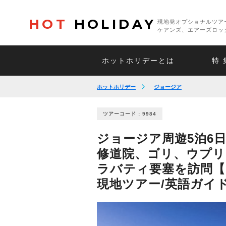
HOT
HOLIDAY
現地発オプショナルツア
ケアンズ、エアーズロッ
ホットホリデーとは
特 
ホットホリデー
ジョージア
ツアーコード : 9984
ジョージア周遊5泊6
修道院、ゴリ、ウプリ
ラバティ要塞を訪問【
現地ツアー/英語ガイド/