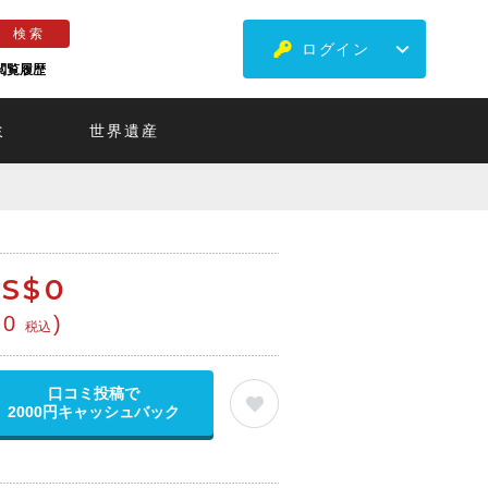
ログイン
閲覧履歴
ミ
世界遺産
S$
0
¥0
)
税込
口コミ投稿で
2000円キャッシュバック