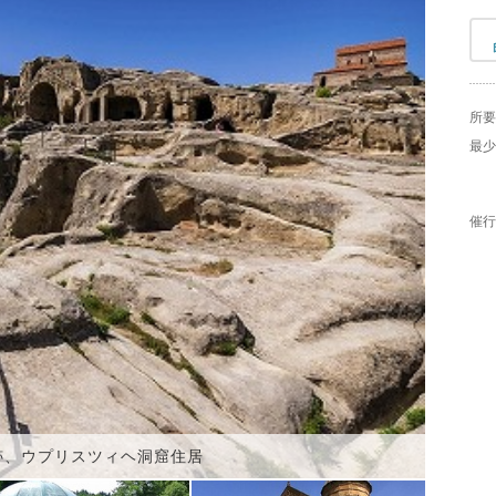
所要
最少
催行
跡、ウプリスツィヘ洞窟住居