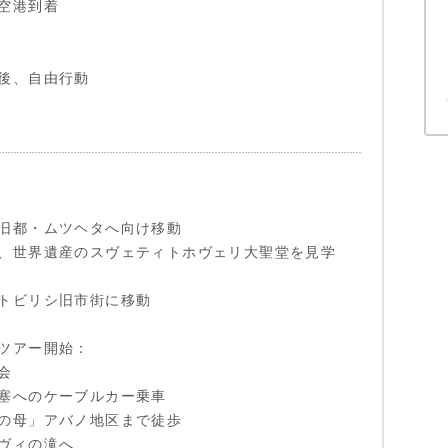
空港到着
後、自由行動
旧都・ムツヘタへ向け移動
、世界遺産のスヴェティトホヴェリ大聖堂を見学
トビリシ旧市街に移動
ツアー開始：
会
塞へのケーブルカー乗車
の母」アバノ地区まで徒歩
ヴィの滝へ