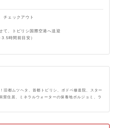
、チェックアウト
せて、トビリシ国際空港へ送迎
3.5時間前目安）
日！旧都ムツヘタ、首都トビリシ、ボドベ修道院、スター
洞窟住居、ミネラルウォーターの保養地ボルジョミ、ラ