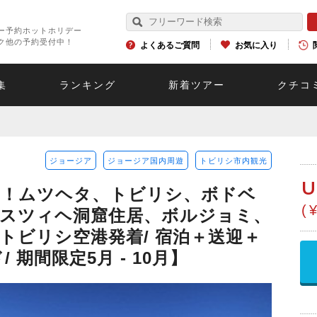
ー予約ホットホリデー
ク他の予約受付中！
よくあるご質問
お気に入り
集
ランキング
新着ツアー
クチコ
ジョージア
ジョージア国内周遊
トビリシ市内観光
U
日！ムツヘタ、トビリシ、ボドベ
(
スツィヘ洞窟住居、ボルジョミ、
トビリシ空港発着/ 宿泊＋送迎＋
 期間限定5月 - 10月】