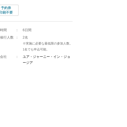
予約券
印刷不要
時間
：
6日間
催行人数
：
2名
※実施に必要な最低限の参加人数。
1名でも申込可能。
会社
：
ユア・ジャーニー・イン・ジョ
ージア