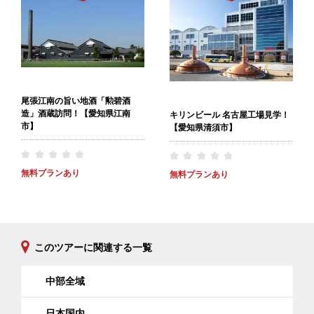
尾張江南の旨い地酒「勲碧酒
造」酒蔵訪問！【愛知県江南
キリンビール 名古屋工場見学！
市】
【愛知県清須市】
無料プランあり
無料プランあり
このツアーに関連する一覧
中部全域
日本国内