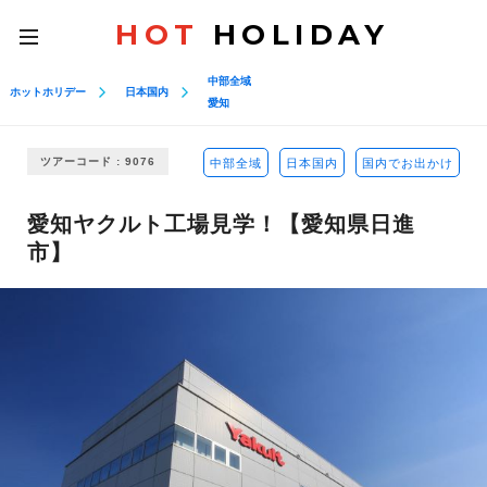
HOT
HOLIDAY
toggle
navigation
中部全域
ホットホリデー
日本国内
愛知
ツアーコード : 9076
中部全域
日本国内
国内でお出かけ
愛知ヤクルト工場見学！【愛知県日進
市】