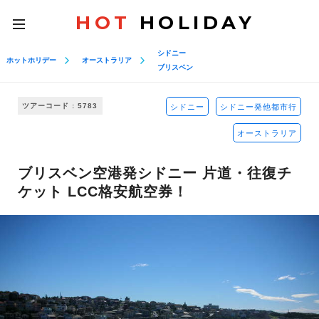
HOT
HOLIDAY
toggle
navigation
シドニー
ホットホリデー
オーストラリア
ブリスベン
ツアーコード : 5783
シドニー
シドニー発他都市行
オーストラリア
ブリスベン空港発シドニー 片道・往復チ
ケット LCC格安航空券！