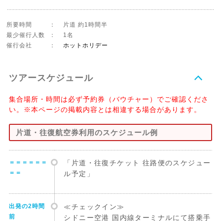
所要時間
：
片道 約1時間半
最少催行人数
：
1名
催行会社
：
ホットホリデー
ツアースケジュール
集合場所・時間は必ず予約券（バウチャー）でご確認くださ
い。※本ページの掲載内容とは相違する場合があります。
片道・往復航空券利用のスケジュール例
＝＝＝＝＝＝
「片道・往復チケット 往路便のスケジュー
＝＝
ル予定」
出発の2時間
≪チェックイン≫
前
シドニー空港 国内線ターミナルにて搭乗手