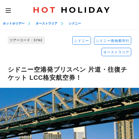
HOT
HOLIDAY
toggle
navigation
ホットホリデー
オーストラリア
シドニー
ツアーコード : 5782
シドニー
シドニー発他都市行
オーストラリア
シドニー空港発ブリスベン 片道・往復チ
ケット LCC格安航空券！