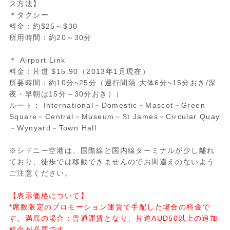
ス方法】
＊タクシー
料金：約$25～$30
所用時間：約20～30分
＊ Airport Link
料金：片道 $15.90（2013年1月現在）
所要時間：約10分~25分（運行間隔 大体6分~15分おき/深
夜・早朝は15分～30分おき））
ルート： International－Domestic－Mascot－Green
Square－Central－Museum－St James－Circular Quay
－Wynyard－Town Hall
※シドニー空港は、国際線と国内線ターミナルが少し離れ
ており、徒歩では移動できませんのでお間違えのないよう
ご注意ください。
【表示価格について】
*席数限定のプロモーション運賃で手配した場合の料金で
す。満席の場合：普通運賃となり、片道AUD50以上の追加
料金が必要です。