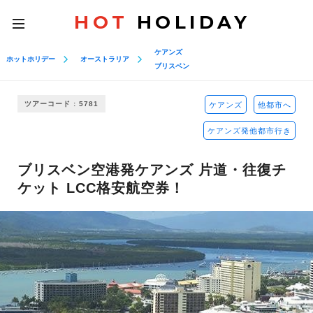
HOT
HOLIDAY
toggle
navigation
ケアンズ
ホットホリデー
オーストラリア
ブリスベン
ツアーコード : 5781
ケアンズ
他都市へ
ケアンズ発他都市行き
ブリスベン空港発ケアンズ 片道・往復チ
ケット LCC格安航空券！