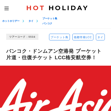
HOT
HOLIDAY
toggle
navigation
プーケット島
ホットホリデー
タイ
バンコク
ツアーコード : 5534
プーケット島
他都市発LCC
タイ
バンコク・ドンムアン空港発 プーケット
片道・往復チケット LCC格安航空券！