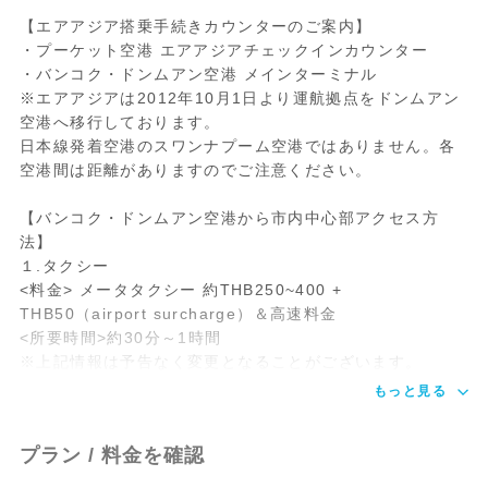
【エアアジア搭乗手続きカウンターのご案内】
・プーケット空港 エアアジアチェックインカウンター
・バンコク・ドンムアン空港 メインターミナル
※エアアジアは2012年10月1日より運航拠点をドンムアン
空港へ移行しております。
日本線発着空港のスワンナプーム空港ではありません。各
空港間は距離がありますのでご注意ください。
【バンコク・ドンムアン空港から市内中心部アクセス方
法】
１.タクシー
<料金> メータタクシー 約THB250~400 +
THB50（airport surcharge）＆高速料金
<所要時間>約30分～1時間
※上記情報は予告なく変更となることがございます。
もっと見る
プラン / 料金を確認