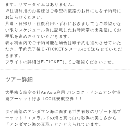
ます。サマータイムはありません。
※往復利用のお客様はご希望の復路のお日にちを予約時に
お知らせください。
片道・日帰り・往復利用いずれにおきましてもご希望がな
い限りスケジュール例に記載したお時間帯の出発便にてお
手配を進めさせていただきます。
表示料金内でご予約可能な場合は即予約を進めさせていた
だき、予約完了後Ｅ-TICKETをメールにて送らせていただ
きます。
フライトの詳細はE-TICKETにてご確認くださいませ。
ツアー詳細
大手格安航空会社AirAsia利用 バンコク・ドンムアン空港
発プーケット行き LCC格安航空券！！
タイ南部のアンダマン海に面する世界有数のリゾート地プ
ーケット！エメラルドの海と真っ白な砂浜の美しさから
「アンダマン海の真珠」とたとえられています。