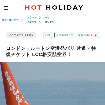
HOT
HOLIDAY
toggle
navigation
フランス
パリ
ホットホリデー
イギリス
ロンドン
ツアーコード : 5489
パリ
パリ発着LCC
他都市発パリ行
ロンドン・ルートン空港発パリ 片道・往
復チケット LCC格安航空券！