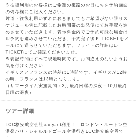
※往復利用のお客様はご希望の復路のお日にちを予約画面
の備考欄にご記入ください。
片道・往復利用いずれにおきましてもご希望がない限りス
ケジュール例に記載したお時間帯の出発便にてお手配を進
めさせていただきます。表示料金内でご予約可能な場合は
即予約を進めさせていただき、予約完了後Ｅ-TICKETをメ
ールにて送らせていただきます。フライトの詳細はE-
TICKETにてご確認くださいませ。
※表記時間はすべて現地時間です。お間違えのないようお
気を付けください。
イギリスとフランスの時差は1時間です。イギリスが12時
の時、フランスは13時となります。
（サマータイム実施期間：3月最終日曜の深夜～10月最終
日曜の深夜）
ツアー詳細
LCC格安航空会社easyJet利用！！ロンドン・ルートン空
港発パリ・シャルルドゴール空港行きLCC格安航空券で