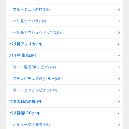
ブルージュへの旅
(2件)
パリ発オーロラ
(1件)
パリ発アウシュヴィッツ
(1件)
パリ発アフリカ
(8件)
パリ発 南米
(3件)
ウユニ塩湖(ボリビア)
(2件)
マチュピチュ遺跡(ペルー)
(2件)
ウユニとマチュピチュ
(1件)
世界大戦の爪痕
(2件)
パリ発着LCC
(13件)
オルリー空港発着
(5件)