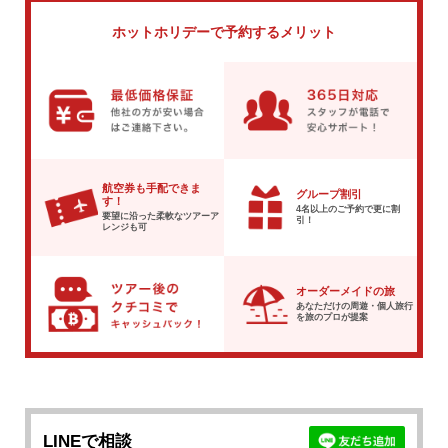
ホットホリデーで
予約するメリット
航空券も手配できま
グループ割引
す！
4名以上のご予約で
更に割
要望に沿った柔軟な
ツアーア
引！
レンジも可
オーダーメイドの旅
あなただけの周遊・個人旅行
を
旅のプロが提案
LINEで相談