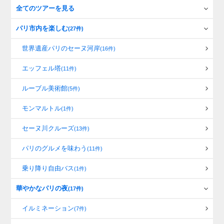
全てのツアーを見る
パリ市内を楽しむ
(27件)
世界遺産パリのセーヌ河岸
(16件)
エッフェル塔
(11件)
ルーブル美術館
(5件)
モンマルトル
(1件)
セーヌ川クルーズ
(13件)
パリのグルメを味わう
(11件)
乗り降り自由バス
(1件)
華やかなパリの夜
(17件)
イルミネーション
(7件)