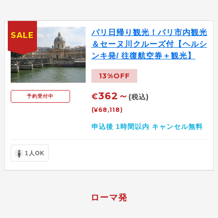
パリ日帰り観光！パリ市内観光
SALE
＆セーヌ川クルーズ付【ヘルシ
ンキ発/ 往復航空券＋観光】
13%OFF
362～
€
(税込)
予約受付中
(¥68,118)
申込後 1時間以内 キャンセル無料
1人OK
ローマ発