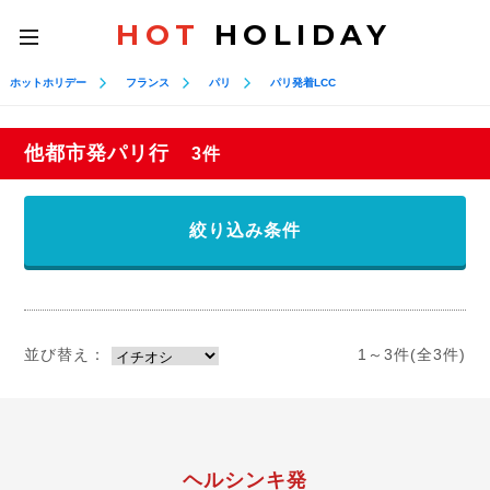
HOT
HOLIDAY
toggle
navigation
ホットホリデー
フランス
パリ
パリ発着LCC
他都市発パリ行
3件
絞り込み条件
並び替え：
1～3件(全3件)
ヘルシンキ発