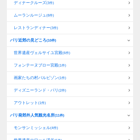
ディナークルーズ
(3件)
ムーランルージュ
(8件)
レストランディナー
(3件)
パリ近郊の見どころ
(10件)
世界遺産ヴェルサイユ宮殿
(6件)
フォンテーヌブロー宮殿
(1件)
画家たちの村バルビゾン
(1件)
ディズニーランド・パリ
(2件)
アウトレット
(1件)
パリ発郊外人気観光名所
(11件)
モンサンミッシェル
(4件)