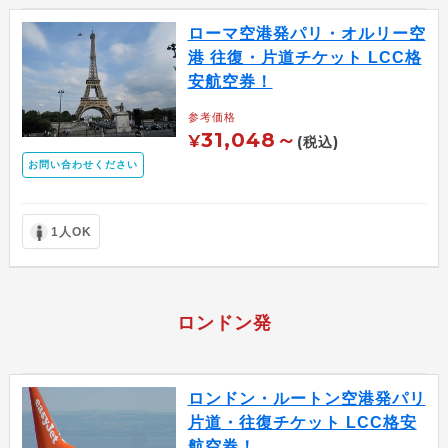
ローマ空港発パリ・オルリー空
港 往復・片道チケット LCC格
安航空券！
参考価格
31,048～
¥
(税込)
お問い合わせください
1人OK
ロンドン発
ロンドン・ルートン空港発パリ
片道・往復チケット LCC格安
航空券！