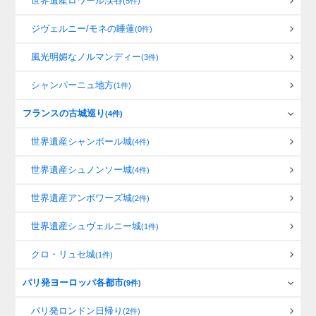
世界遺産ロワール渓谷
(5件)
ジヴェルニー/モネの睡蓮
(0件)
風光明媚なノルマンディー
(3件)
シャンパーニュ地方
(1件)
フランスの古城巡り
(4件)
世界遺産シャンボール城
(4件)
世界遺産シュノンソー城
(4件)
世界遺産アンボワーズ城
(2件)
世界遺産シュヴェルニー城
(1件)
クロ・リュセ城
(1件)
パリ発ヨーロッパ各都市
(9件)
パリ発ロンドン日帰り
(2件)