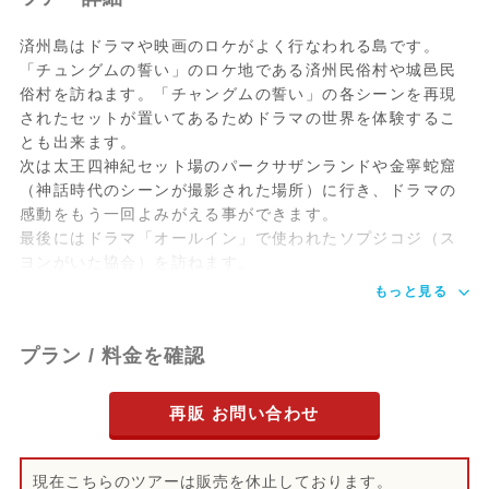
済州島はドラマや映画のロケがよく行なわれる島です。
.
済州民俗村（チャングムの誓い
「チュングムの誓い」のロケ地である済州民俗村や城邑民
城邑民俗村（チャングムの誓い）
俗村を訪ねます。「チャングムの誓い」の各シーンを再現
昼食 →
されたセットが置いてあるためドラマの世界を体験するこ
アイリス（最終回シーンのホテルと灯台）
とも出来ます。
ソプジコジ（オールインハウス）
次は太王四神紀セット場のパークサザンランドや金寧蛇窟
（神話時代のシーンが撮影された場所）に行き、ドラマの
感動をもう一回よみがえる事ができます。
17:00頃
ホテル着
最後にはドラマ「オールイン」で使われたソプジコジ（ス
ヨンがいた協会）を訪ねます。
もっと見る
プラン / 料金を確認
再販 お問い合わせ
現在こちらのツアーは販売を休止しております。