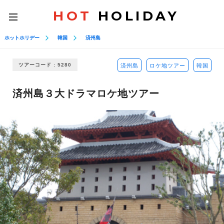
HOT
HOLIDAY
toggle
navigation
ホットホリデー
韓国
済州島
ツアーコード : 5280
済州島
ロケ地ツアー
韓国
済州島３大ドラマロケ地ツアー