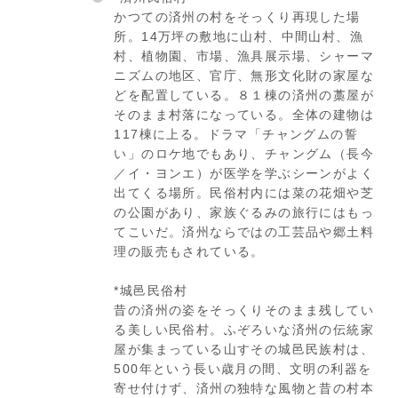
かつての済州の村をそっくり再現した場
所。14万坪の敷地に山村、中間山村、漁
村、植物園、市場、漁具展示場、シャーマ
ニズムの地区、官庁、無形文化財の家屋な
どを配置している。８１棟の済州の藁屋が
そのまま村落になっている。全体の建物は
117棟に上る。ドラマ「チャングムの誓
い」のロケ地でもあり、チャングム（長今
／イ・ヨンエ）が医学を学ぶシーンがよく
出てくる場所。民俗村内には菜の花畑や芝
の公園があり、家族ぐるみの旅行にはもっ
てこいだ。済州ならではの工芸品や郷土料
理の販売もされている。
*城邑民俗村
昔の済州の姿をそっくりそのまま残してい
る美しい民俗村。ふぞろいな済州の伝統家
屋が集まっている山すその城邑民族村は、
500年という長い歳月の間、文明の利器を
寄せ付けず、済州の独特な風物と昔の村本