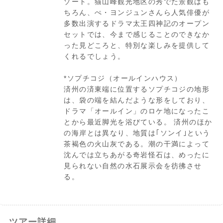
ゾート。猫山峰観光地区の秀でた景観はも
ちろん、ぺ・ヨンジュンさんら人気俳優が
多数出演するドラマ太王四神記のオープン
セットでは、今まで感じることのできなか
った見どころと、特別な楽しみを提供して
くれるでしょう。
*ソプチコジ（オールインハウス）
済州の済東端に位置するソプチコジの地形
は、袋の端を結んだような形をしており、
ドラマ「オールイン」のロケ地になったこ
とから最近脚光を浴びている。 済州のほか
の海岸とは異なり、地質は｢ソンイ｣という
茶褐色の火山灰である。潮の干満によって
沈んでは立ちあがる奇岩怪石は、めったに
見られない自然の水石展示会を彷彿させ
る。
09:00頃
ホテル発
ツアー詳細