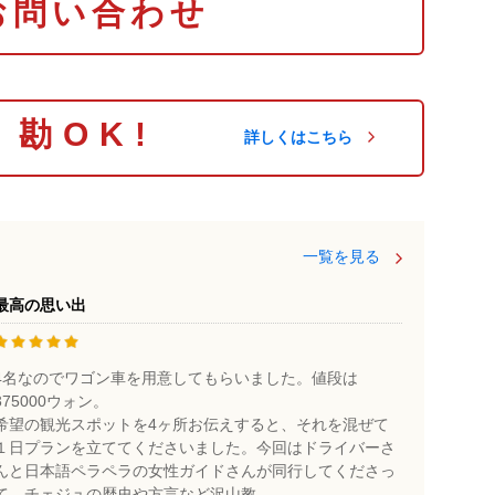
お問い合わせ
り勘OK!
詳しくはこちら
一覧を見る
最高の思い出
4名なのでワゴン車を用意してもらいました。値段は
375000ウォン。
希望の観光スポットを4ヶ所お伝えすると、それを混ぜて
１日プランを立ててくださいました。今回はドライバーさ
んと日本語ペラペラの女性ガイドさんが同行してくださっ
て、チェジュの歴史や方言など沢山教...