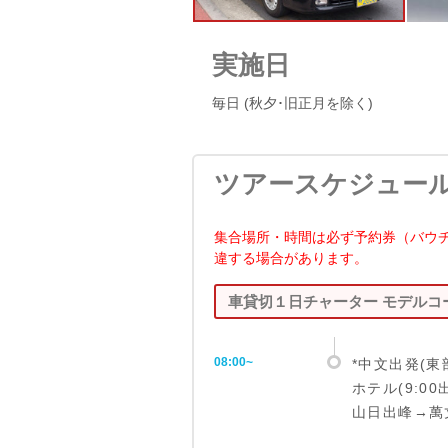
実施日
毎日 (秋夕･旧正月を除く)
ツアースケジュー
集合場所・時間は必ず予約券（バウ
違する場合があります。
車貸切１日チャーター モデルコ
08:00~
*中文出発(東
ホテル(9:
山日出峰→萬