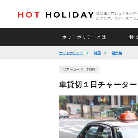
HOT
HOLIDAY
現地発オプショナルツア
ケアンズ、エアーズロッ
ホットホリデーとは
特 
ホットホリデー
韓国
済州島
ツアーコード : 5304
車貸切１日チャーター