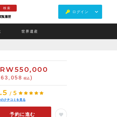
ログイン
閲覧履歴
ミ
世界遺産
KRW
550,000
¥63,058
)
税込
.5
5
/
件のクチコミを見る
予約に進む