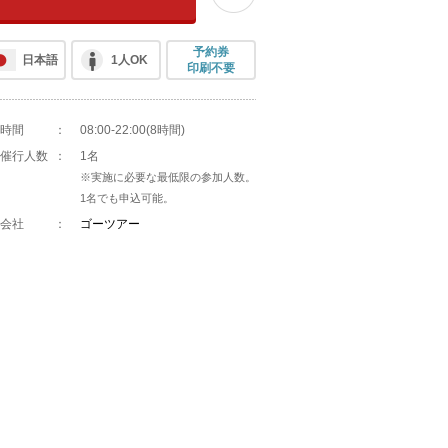
予約券
日本語
1人OK
印刷不要
時間
：
08:00-22:00(8時間)
催行人数
：
1名
※実施に必要な最低限の参加人数。
1名でも申込可能。
会社
：
ゴーツアー