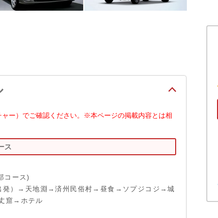
ル
チャー）でご確認ください。※本ページの掲載内容とは相
ース
部コース)
00出発）→天地淵→済州民俗村→昼食→ソプジコジ→城
丈窟→ホテル