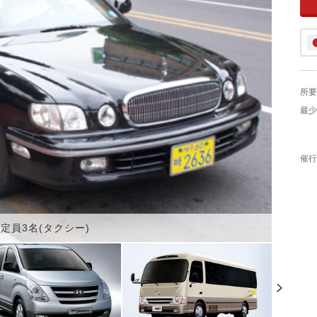
所要
最少
催行
定員3名(タクシー)