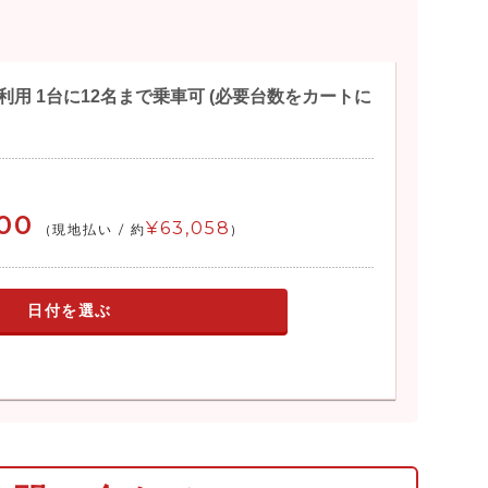
用 1台に12名まで乗車可 (必要台数をカートに
00
¥63,058
(現地払い / 約
)
日付を選ぶ