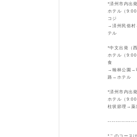
*済州市内出
ホテル（9:
コジ
→済州民俗村
テル
*中文出発（
ホテル（9:
食
→翰林公園→
路→ホテル
*済州市内出
ホテル（9:
柱状節理→薬
--------------
*このコース