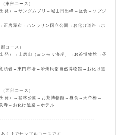
発（東部コース）
00出発）→サングムブリ→城山日出峰→昼食→ソプジ
→正房瀑布→ハンラサン国立公園→お化け道路→ホ
西部コース）
00出発）→山房山（ヨンモリ海岸）→お茶博物館→昼
竜頭岩→東門市場→済州民俗自然博物館→お化け道
発（西部コース）
00出発）→翰林公園→お茶博物館→昼食→天帝橋→
泉寺→お化け道路→ホテル
--------------------------------------------------
はあくまでサンプルコースです。