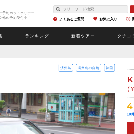
ー予約ホットホリデー
ク他の予約受付中！
よくあるご質問
お気に入り
集
ランキング
新着ツアー
クチコ
済州島
済州島の自然
韓国
(
4
10