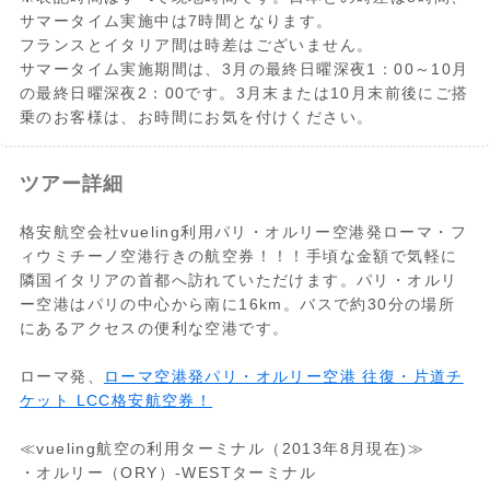
サマータイム実施中は7時間となります。
フランスとイタリア間は時差はございません。
サマータイム実施期間は、3月の最終日曜深夜1：00～10月
の最終日曜深夜2：00です。3月末または10月末前後にご搭
乗のお客様は、お時間にお気を付けください。
ツアー詳細
格安航空会社vueling利用パリ・オルリー空港発ローマ・フ
ィウミチーノ空港行きの航空券！！！手頃な金額で気軽に
隣国イタリアの首都へ訪れていただけます。パリ・オルリ
ー空港はパリの中心から南に16km。バスで約30分の場所
にあるアクセスの便利な空港です。
ローマ発、
ローマ空港発パリ・オルリー空港 往復・片道チ
ケット LCC格安航空券！
≪vueling航空の利用ターミナル（2013年8月現在)≫
・オルリー（ORY）-WESTターミナル