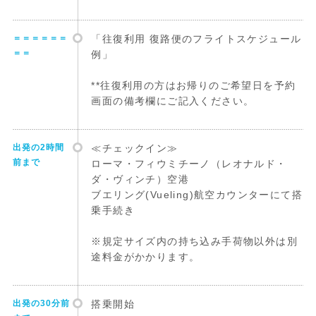
＝＝＝＝＝＝
「往復利用 復路便のフライトスケジュール
＝＝
例」
**往復利用の方はお帰りのご希望日を予約
画面の備考欄にご記入ください。
出発の2時間
≪チェックイン≫
前まで
ローマ・フィウミチーノ（レオナルド・
ダ・ヴィンチ）空港
ブエリング(Vueling)航空カウンターにて搭
乗手続き
※規定サイズ内の持ち込み手荷物以外は別
途料金がかかります。
出発の30分前
搭乗開始