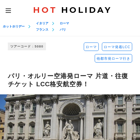
HOT
HOLIDAY
toggle
navigation
イタリア
ローマ
ホットホリデー
フランス
パリ
ツアーコード : 5080
ローマ
ローマ発着LCC
他都市発ローマ行き
パリ・オルリー空港発ローマ 片道・往復
チケット LCC格安航空券！