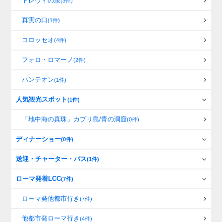
トレヴィの泉
(3件)
真実の口
(1件)
コロッセオ
(4件)
フォロ・ロマーノ
(2件)
パンテオン
(1件)
人気観光スポット
(1件)
「地中海の真珠」カプリ島/青の洞窟
(0件)
ディナーショー
(0件)
送迎・チャーター・バス
(1件)
ローマ発着LCC
(7件)
ローマ発他都市行き
(7件)
他都市発ローマ行き
(4件)