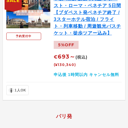
SALE
スト・ローマ・ベネチア 5日間
【ブダペスト発ベネチア終了 /
3スターホテル宿泊 / フライ
ト・列車移動 / 周遊観光バスチ
ケット・徒歩ツアー込み】
予約受付中
5%OFF
693～
€
(税込)
(¥130,340)
申込後 1時間以内 キャンセル無料
1人OK
パリ発