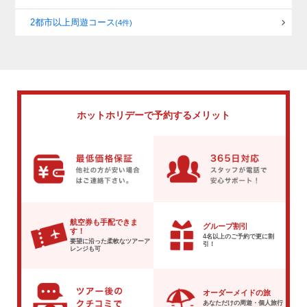
2都市以上周遊コース
(4件)
ホットホリデーで
予約するメリット
航空券も手配できま
グループ割引
す！
4名以上のご予約で
更に割
要望に沿った柔軟な
ツアーア
引！
レンジも可
オーダーメイドの旅
あなただけの周遊・個人旅行