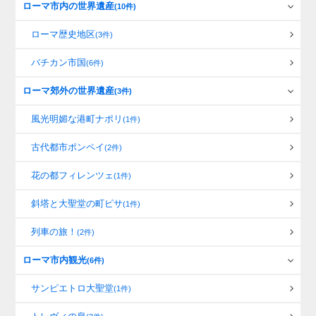
ローマ市内の世界遺産
(10件)
ローマ歴史地区
(3件)
バチカン市国
(6件)
ローマ郊外の世界遺産
(3件)
風光明媚な港町ナポリ
(1件)
古代都市ポンペイ
(2件)
花の都フィレンツェ
(1件)
斜塔と大聖堂の町ピサ
(1件)
列車の旅！
(2件)
ローマ市内観光
(6件)
サンピエトロ大聖堂
(1件)