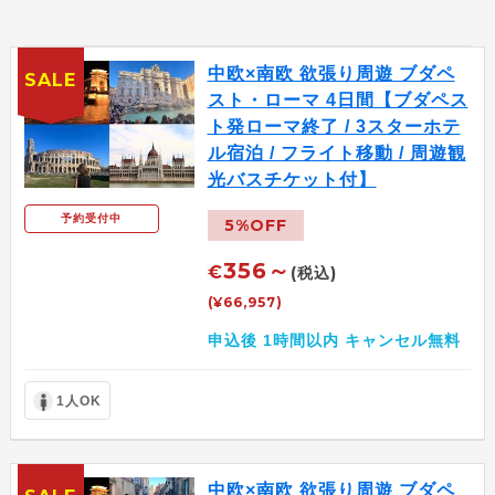
中欧×南欧 欲張り周遊 ブダペ
SALE
スト・ローマ 4日間【ブダペス
ト発ローマ終了 / 3スターホテ
ル宿泊 / フライト移動 / 周遊観
光バスチケット付】
予約受付中
5%OFF
356～
€
(税込)
(¥66,957)
申込後 1時間以内 キャンセル無料
1人OK
中欧×南欧 欲張り周遊 ブダペ