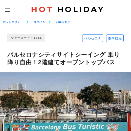
HOT
HOLIDAY
toggle
navigation
ホットホリデー
スペイン
バルセロナ
ツアーコード : 4744
バルセロナ
市内観光
バルセロナシティサイトシーイング 乗り
降り自由！2階建てオープントップバス