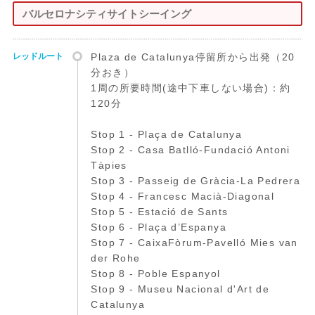
バルセロナシティサイトシーイング
レッドルート
Plaza de Catalunya停留所から出発（20
分おき）
1周の所要時間(途中下車しない場合)：約
120分
Stop 1 - Plaça de Catalunya
Stop 2 - Casa Batlló-Fundació Antoni
Tàpies
Stop 3 - Passeig de Gràcia-La Pedrera
Stop 4 - Francesc Macià-Diagonal
Stop 5 - Estació de Sants
Stop 6 - Plaça d’Espanya
Stop 7 - CaixaFòrum-Pavelló Mies van
der Rohe
Stop 8 - Poble Espanyol
Stop 9 - Museu Nacional d'Art de
Catalunya