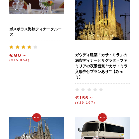
ボスポラス海峡ディナークルー
ズ
€80～
ガウディ建築「カサ・ミラ」の
満喫ディナーとサグラダ・ファ
(¥15,054)
ミリアの夜景観賞 **カサ・ミラ
入場券付プランあり**【みゅ
う】
€155～
(¥29,167)