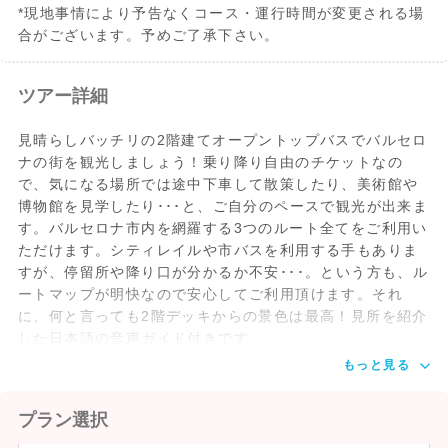
*現地事情により予告なくコース・運行時間が変更される場
合がございます。予めご了承下さい。
ツアー詳細
見晴らしバッチリの2階建てオープントップバスでバルセロ
ナの街を観光しましょう！乗り降り自由のチケットなの
で、気になる場所では途中下車して散策したり、美術館や
博物館を見学したり･･･と、ご自分のペースで観光が出来ま
す。バルセロナ市内を網羅する3つのルート全てをご利用い
ただけます。シティレイルや市バスを利用する手もありま
すが、停留所や降り口が分かるか不安･･･。という方も、ル
ートマップが明快なので安心してご利用頂けます。それ
に、何と言っても2階デッキからの景色は最高！見所を紹介
した日本語の音声ガイド付きです。
もっと見る
プラン選択