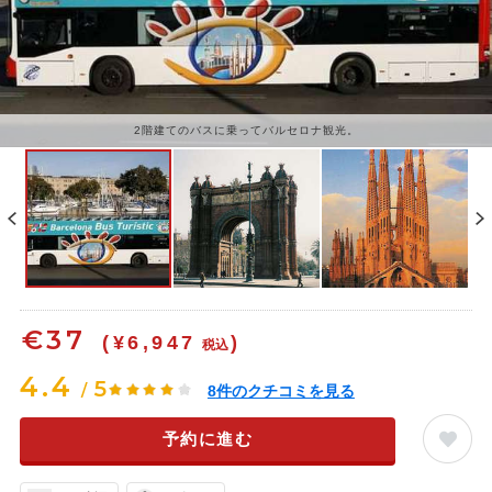
2階建てのバスに乗ってバルセロナ観光。
€
37
(¥6,947
)
税込
4.4
5
/
8
件のクチコミを見る
予約に進む