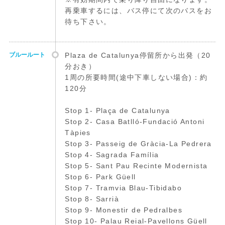
再乗車するには、バス停にて次のバスをお
待ち下さい。
ブルールート
Plaza de Catalunya停留所から出発（20
分おき）
1周の所要時間(途中下車しない場合)：約
120分
Stop 1- Plaça de Catalunya
Stop 2- Casa Batlló-Fundació Antoni
Tàpies
Stop 3- Passeig de Gràcia-La Pedrera
Stop 4- Sagrada Família
Stop 5- Sant Pau Recinte Modernista
Stop 6- Park Güell
Stop 7- Tramvia Blau-Tibidabo
Stop 8- Sarrià
Stop 9- Monestir de Pedralbes
Stop 10- Palau Reial-Pavellons Güell