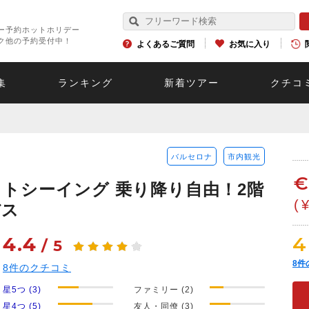
ー予約ホットホリデー
ク他の予約受付中！
よくあるご質問
お気に入り
集
ランキング
新着ツアー
クチコ
バルセロナ
市内観光
トシーイング 乗り降り自由！2階
(
バス
4.4
4
/
5
8
件
8
件のクチコミ
星5つ (3)
ファミリー (2)
星4つ (5)
友人・同僚 (3)