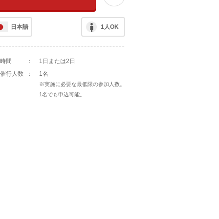
日本語
1人OK
時間
：
1日または2日
催行人数
：
1名
※実施に必要な最低限の参加人数。
1名でも申込可能。