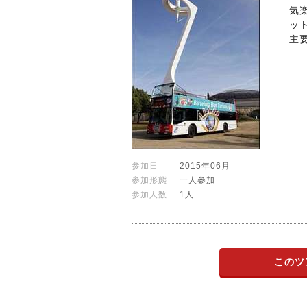
気
ッ
主
参加日
2015年06月
参加形態
一人参加
参加人数
1人
このツ