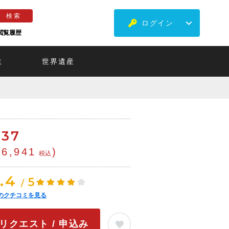
ログイン
閲覧履歴
ミ
世界遺産
€
37
¥6,941
)
税込
.4
5
/
のクチコミを見る
リクエスト / 申込み