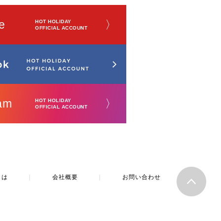
e
〉
HOT HOLIDAY
OFFICIAL ACCOUNT
am
〉
HOT HOLIDAY
OFFICIAL ACCOUNT
とは
｜
会社概要
｜
お問い合わせ