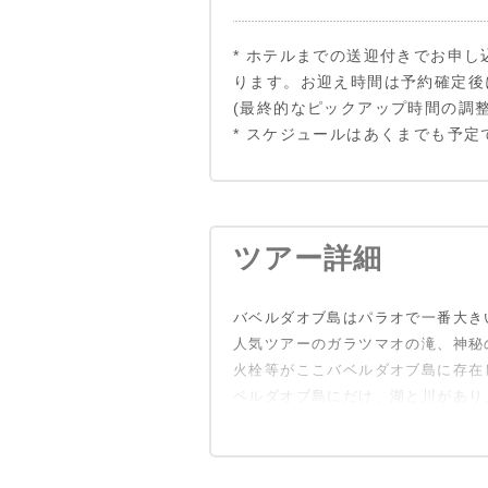
* ホテルまでの送迎付きでお申
ります。お迎え時間は予約確定後
(最終的なピックアップ時間の調
* スケジュールはあくまでも予
ツアー詳細
バベルダオブ島はパラオで一番大き
人気ツアーのガラツマオの滝、神秘
火栓等がここバベルダオブ島に存在
ベルダオブ島にだけ、湖と川があり