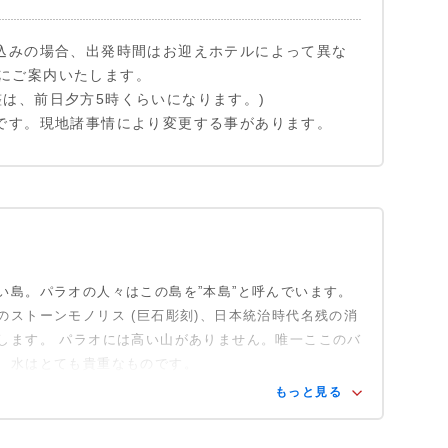
し込みの場合、出発時間はお迎えホテルによって異な
にご案内いたします。
整は、前日夕方5時くらいになります。)
定です。現地諸事情により変更する事があります。
い島。パラオの人々はこの島を”本島”と呼んでいます。
のストーンモノリス (巨石彫刻)、日本統治時代名残の消
します。 パラオには高い山がありません。唯一ここのバ
、水はとても貴重なものです。
もっと見る