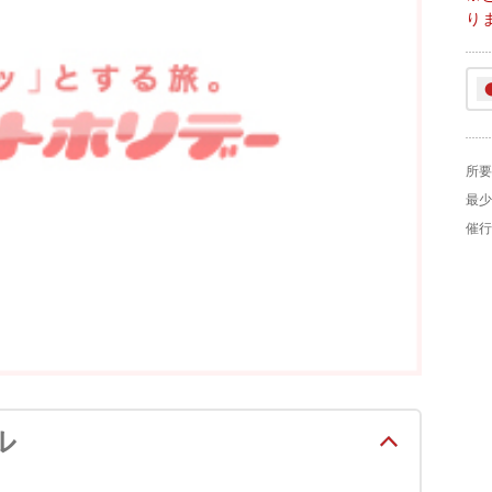
り
所要
最少
催行
ル