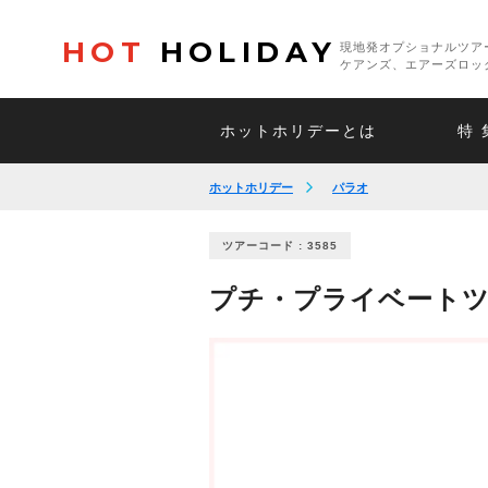
HOT
HOLIDAY
現地発オプショナルツア
ケアンズ、エアーズロッ
ホットホリデーとは
特 
ホットホリデー
パラオ
ツアーコード : 3585
プチ・プライベートツ