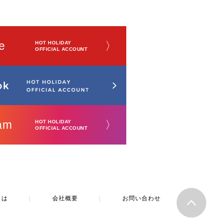
e
〉
HOT HOLIDAY
OFFICIAL ACCOUNT
am
〉
HOT HOLIDAY
OFFICIAL ACCOUNT
とは
｜
会社概要
｜
お問い合わせ