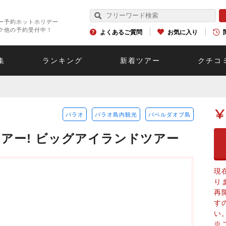
ー予約ホットホリデー
ク他の予約受付中！
よくあるご質問
お気に入り
集
ランキング
新着ツアー
クチコ
¥
パラオ
パラオ島内観光
バベルダオブ島
アー! ビッグアイランドツアー
現
り
再
す
い
※