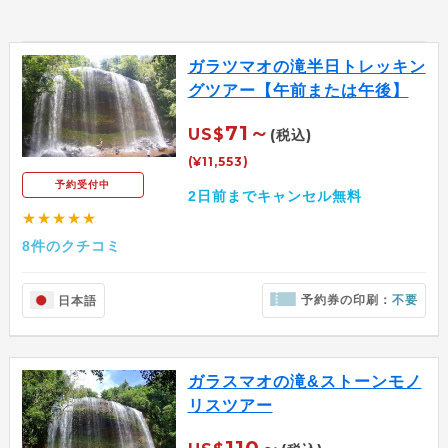
ガラツマオの滝半日トレッキン
グツアー【午前または午後】
71～
US$
(税込)
(¥11,553)
予約受付中
2日前までキャンセル無料
★★★★★
8件のクチコミ
予約券の印刷：
不要
日本語
ガラスマオの滝&ストーンモノ
リスツアー