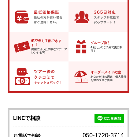
航空券も手配できま
グループ割引
す！
4名以上のご予約で
更に割
要望に沿った柔軟な
ツアーア
引！
レンジも可
オーダーメイドの旅
あなただけの周遊・個人旅行
を
旅のプロが提案
LINEで相談
050-1720-3714
お電話で相談