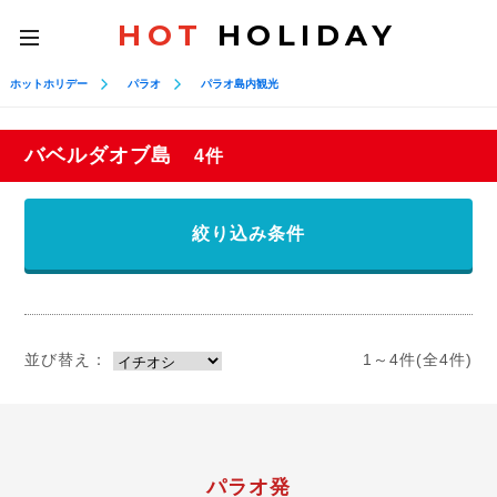
HOT
HOLIDAY
toggle
navigation
ホットホリデー
パラオ
パラオ島内観光
バベルダオブ島
4件
絞り込み条件
並び替え：
1～4件(全4件)
パラオ発