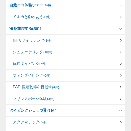
自然エコ体験ツアー
(1件)
イルカと触れあう
(0件)
海を満喫する
(28件)
釣り/フィッシング
(1件)
シュノーケリング
(10件)
体験ダイビング
(5件)
ファンダイビング
(6件)
PADI認定取得を目指す
(4件)
マリンスポーツ体験
(3件)
ダイビングショップ別
(24件)
アクアマジック
(4件)