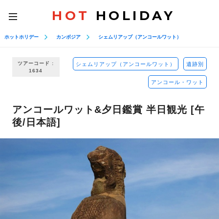
HOT
HOLIDAY
toggle
navigation
ホットホリデー
カンボジア
シェムリアップ（アンコールワット）
ツアーコード :
シェムリアップ（アンコールワット）
遺跡別
1634
アンコール・ワット
アンコールワット&夕日鑑賞 半日観光 [午
後/日本語]