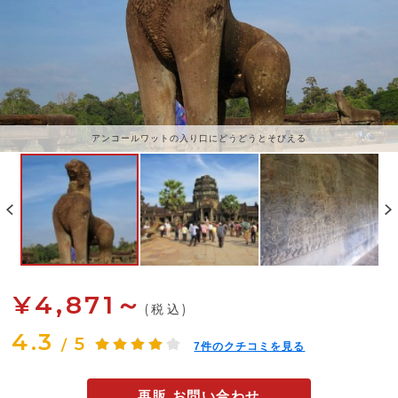
アンコールワットの入り口にどうどうとそびえる
¥4,871～
(税込)
4.3
5
/
7
件のクチコミを見る
再販 お問い合わせ