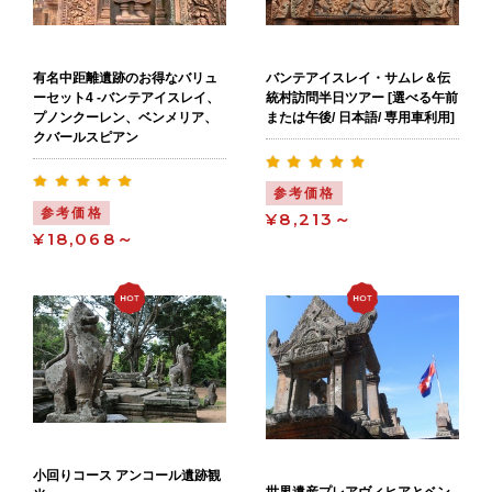
有名中距離遺跡のお得なバリュ
バンテアイスレイ・サムレ＆伝
ーセット4 -バンテアイスレイ、
統村訪問半日ツアー [選べる午前
プノンクーレン、ベンメリア、
または午後/ 日本語/ 専用車利用]
クバールスピアン
参考価格
参考価格
¥8,213～
¥18,068～
小回りコース アンコール遺跡観