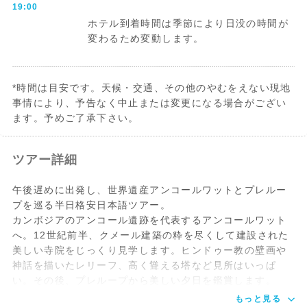
19:00
ホテル到着時間は季節により日没の時間が
変わるため変動します。
*時間は目安です。天候・交通、その他のやむをえない現地
事情により、予告なく中止または変更になる場合がござい
ます。予めご了承下さい。
ツアー詳細
午後遅めに出発し、世界遺産アンコールワットとプレルー
プを巡る半日格安日本語ツアー。
カンボジアのアンコール遺跡を代表するアンコールワット
へ。12世紀前半、クメール建築の粋を尽くして建設された
美しい寺院をじっくり見学します。ヒンドゥー教の壁画や
神話を描いたレリーフ、高く聳える塔など見所はいっぱ
い。その後、プレループから美しい夕日を鑑賞します。
もっと見る