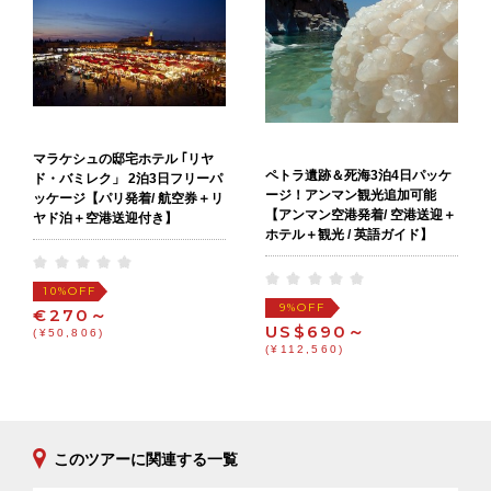
マラケシュの邸宅ホテル ｢リヤ
ペトラ遺跡＆死海3泊4日パッケ
ド・バミレク」 2泊3日フリーパ
ージ！アンマン観光追加可能
ッケージ【パリ発着/ 航空券＋リ
【アンマン空港発着/ 空港送迎＋
ヤド泊＋空港送迎付き】
ホテル＋観光 / 英語ガイド】
OFF
10%
OFF
9%
€270～
US$690～
(¥50,806)
(¥112,560)
このツアーに関連する一覧