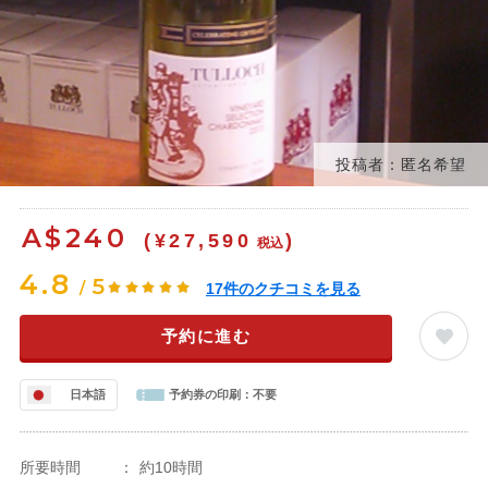
投稿者：匿名希望
A$
240
(¥27,590
)
税込
4.8
5
/
17
件のクチコミを見る
予約に進む
日本語
予約券の印刷：
不要
所要時間
：
約10時間