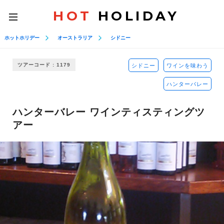
HOT
HOLIDAY
toggle
navigation
ホットホリデー
オーストラリア
シドニー
ツアーコード : 1179
シドニー
ワインを味わう
ハンターバレー
ハンターバレー ワインティスティングツ
アー