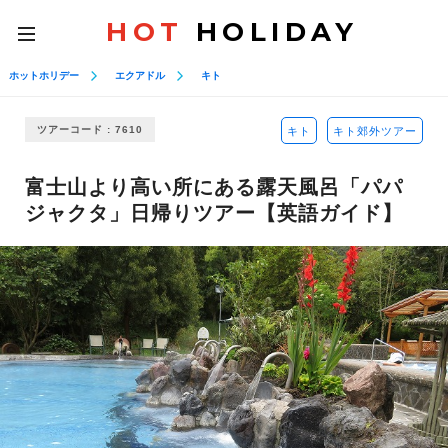
HOT
HOLIDAY
toggle
navigation
ホットホリデー
エクアドル
キト
ツアーコード : 7610
キト
キト郊外ツアー
富士山より高い所にある露天風呂「パパ
ジャクタ」日帰りツアー【英語ガイド】