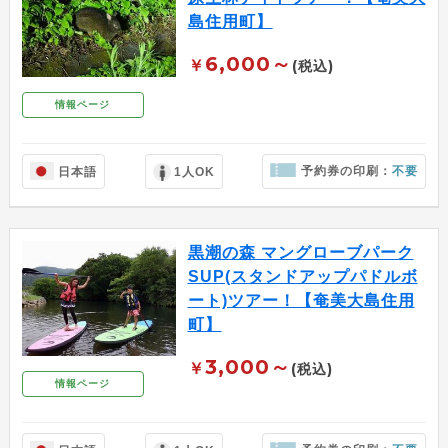
島住用町】
6,000～
￥
(税込)
情報ページ
予約券の印刷：
不要
日本語
1人OK
黒潮の森 マングローブパーク
SUP(スタンドアップパドルボ
ート)ツアー！【奄美大島住用
町】
3,000～
￥
(税込)
情報ページ