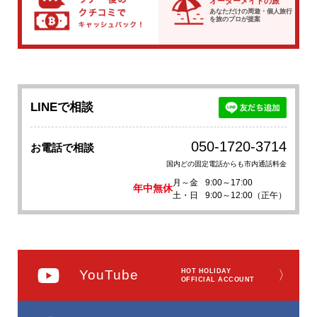
オーダーメイドの旅
あなただけの周遊・個人旅行
を
旅のプロが提案
LINEで相談
050-1720-3714
お電話で相談
国内どの固定電話からも市内通話料金
月～金
9:00～17:00
年中無休
土・日
9:00～12:00（正午）
YouTube
HOT HOLIDAY
〉
OFFICIAL ACCOUNT