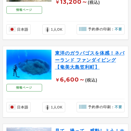
13,200～
￥
(税込)
情報ページ
予約券の印刷：
不要
日本語
1人OK
東洋のガラパゴスを体感！ネバ
ーランド ファンダイビング
【奄美大島笠利町】
6,600～
￥
(税込)
情報ページ
予約券の印刷：
不要
日本語
1人OK
見て、撮って、感動しよう！ホ