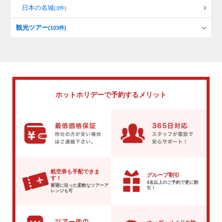
日本の名城
(3件)
観光ツアー
(103件)
ホットホリデーで
予約するメリット
航空券も手配できま
グループ割引
す！
4名以上のご予約で
更に割
要望に沿った柔軟な
ツアーア
引！
レンジも可