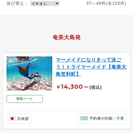
並び替え：
37～48件(全103件)
奄美大島発
マーメイドになりきって泳ご
う！トライマーメイド【奄美大
島笠利町】
14,300～
￥
(税込)
情報ページ
予約券の印刷：
不要
日本語