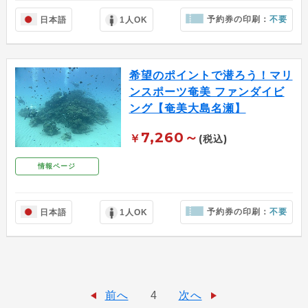
予約券の印刷：
不要
日本語
1人OK
希望のポイントで潜ろう！マリ
ンスポーツ奄美 ファンダイビ
ング【奄美大島名瀬】
7,260～
￥
(税込)
情報ページ
予約券の印刷：
不要
日本語
1人OK
前へ
4
次へ