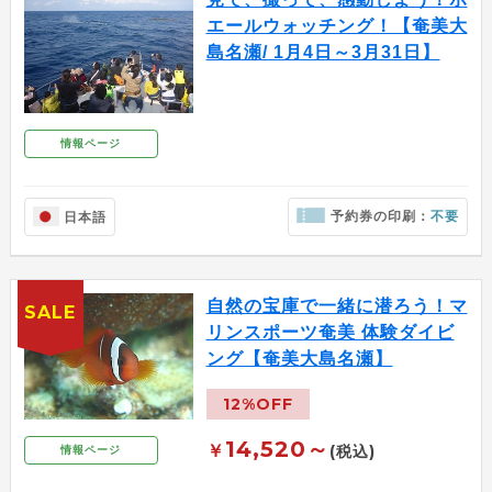
エールウォッチング！【奄美大
島名瀬/ 1月4日～3月31日】
情報ページ
予約券の印刷：
不要
日本語
自然の宝庫で一緒に潜ろう！マ
SALE
リンスポーツ奄美 体験ダイビ
ング【奄美大島名瀬】
12%OFF
14,520～
￥
(税込)
情報ページ