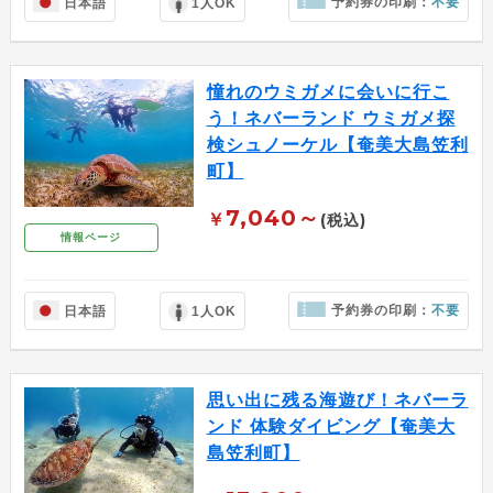
予約券の印刷：
不要
日本語
1人OK
憧れのウミガメに会いに行こ
う！ネバーランド ウミガメ探
検シュノーケル【奄美大島笠利
町】
7,040～
￥
(税込)
情報ページ
予約券の印刷：
不要
日本語
1人OK
思い出に残る海遊び！ネバーラ
ンド 体験ダイビング【奄美大
島笠利町】