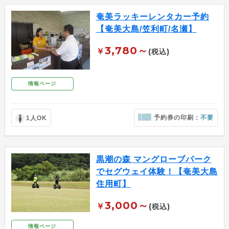
奄美ラッキーレンタカー予約
【奄美大島/笠利町/名瀬】
3,780～
￥
(税込)
情報ページ
予約券の印刷：
不要
1人OK
黒潮の森 マングローブパーク
でセグウェイ体験！【奄美大島
住用町】
3,000～
￥
(税込)
情報ページ