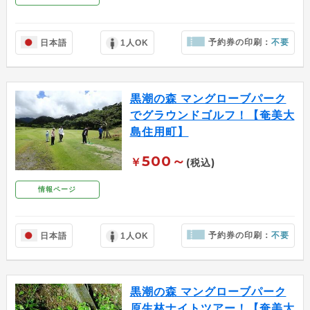
予約券の印刷：
不要
日本語
1人OK
黒潮の森 マングローブパーク
でグラウンドゴルフ！【奄美大
島住用町】
500～
￥
(税込)
情報ページ
予約券の印刷：
不要
日本語
1人OK
黒潮の森 マングローブパーク
原生林ナイトツアー！【奄美大