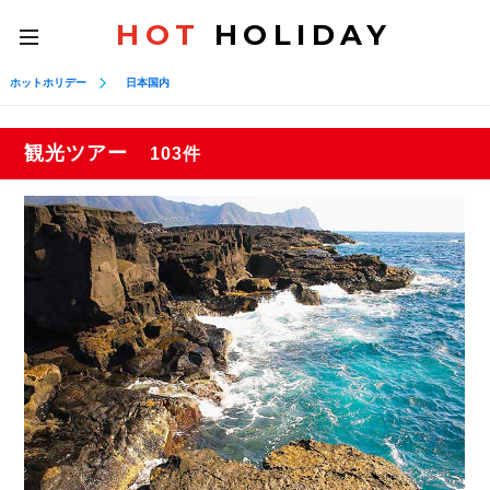
HOT
HOLIDAY
toggle
navigation
ホットホリデー
日本国内
観光ツアー
103件