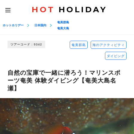
HOT
HOLIDAY
toggle
navigation
奄美群島
ホットホリデー
日本国内
奄美大島
ツアーコード : 9342
奄美群島
海のアクティビティ
ダイビング
自然の宝庫で一緒に潜ろう！マリンスポ
ーツ奄美 体験ダイビング【奄美大島名
瀬】