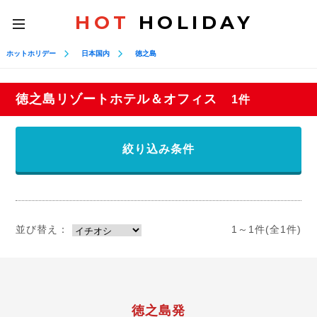
HOT
HOLIDAY
toggle
navigation
ホットホリデー
日本国内
徳之島
徳之島リゾートホテル＆オフィス
1件
絞り込み条件
並び替え：
1～1件(全1件)
徳之島発