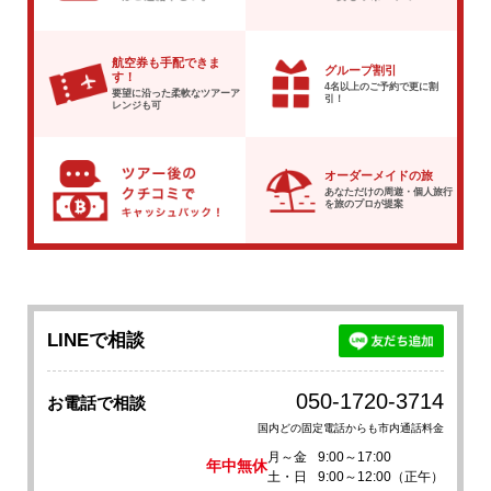
航空券も手配できま
グループ割引
す！
4名以上のご予約で
更に割
要望に沿った柔軟な
ツアーア
引！
レンジも可
オーダーメイドの旅
あなただけの周遊・個人旅行
を
旅のプロが提案
LINEで相談
050-1720-3714
お電話で相談
国内どの固定電話からも市内通話料金
月～金
9:00～17:00
年中無休
土・日
9:00～12:00（正午）