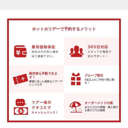
ホットホリデーで
予約するメリット
航空券も手配できま
グループ割引
す！
4名以上のご予約で
更に割
要望に沿った柔軟な
ツアーア
引！
レンジも可
オーダーメイドの旅
あなただけの周遊・個人旅行
を
旅のプロが提案