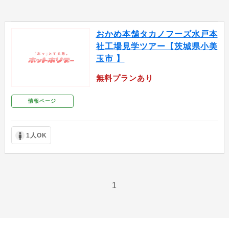
おかめ本舗タカノフーズ水戸本
社工場見学ツアー【茨城県小美
玉市 】
無料プランあり
情報ページ
1人OK
1