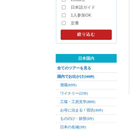
日本語ガイド
1人参加OK
定番
日本国内
全てのツアーを見る
国内でお出かけ
(349件)
酒蔵
(83件)
ワイナリー
(17件)
工場・工房見学
(88件)
お寺に泊まる！宿坊
(35件)
もののけ・妖怪
(5件)
日本の名城
(3件)