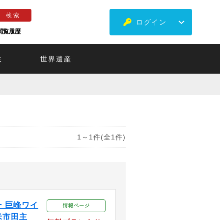
ログイン
閲覧履歴
ミ
世界遺産
1～1件(全1件)
 巨峰ワイ
情報ページ
米市田主