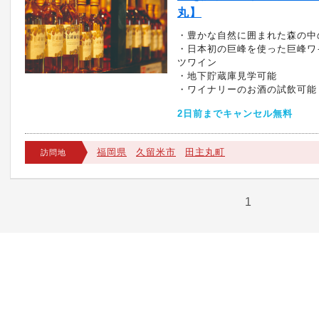
丸】
・豊かな自然に囲まれた森の中
・日本初の巨峰を使った巨峰ワ
ツワイン
・地下貯蔵庫見学可能
・ワイナリーのお酒の試飲可能
2日前までキャンセル無料
福岡県
久留米市
田主丸町
訪問地
1