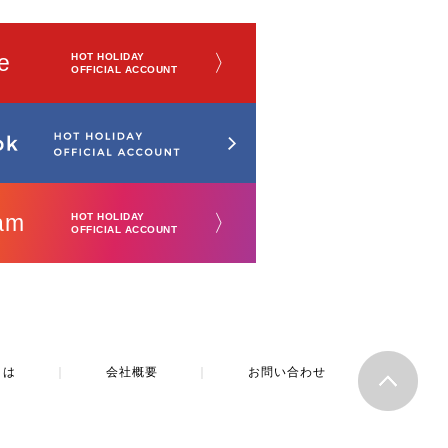
e
〉
HOT HOLIDAY
OFFICIAL ACCOUNT
am
〉
HOT HOLIDAY
OFFICIAL ACCOUNT
とは
｜
会社概要
｜
お問い合わせ