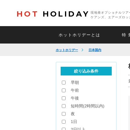
HOT
HOLIDAY
現地発オプショナルツア
ケアンズ、エアーズロッ
ホットホリデーとは
特 
ホットホリデー
日本国内
絞り込み条件
早朝
午前
午後
短時間(2時間以内)
夜
1日
2日以上