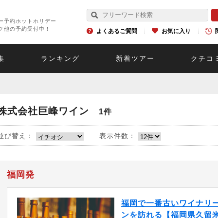
ー予約ホットホリデー
ク他の予約受付中！
よくあるご質問
お気に入り
集
ランキング
新着ツアー
クチコ
株式会社巨峰ワイン
1件
並び替え：
表示件数：
福岡発
福岡で一番古いワイナリー
ンを訪れる【福岡県久留