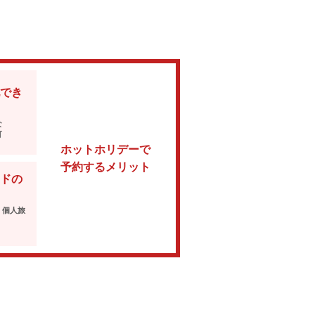
でき
な
可
ホットホリデーで
予約するメリット
ドの
・個人旅