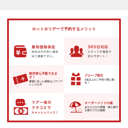
ホットホリデーで
予約するメリット
航空券も手配できま
グループ割引
す！
4名以上のご予約で
更に割
要望に沿った柔軟な
ツアーア
引！
レンジも可
オーダーメイドの旅
あなただけの周遊・個人旅行
を
旅のプロが提案