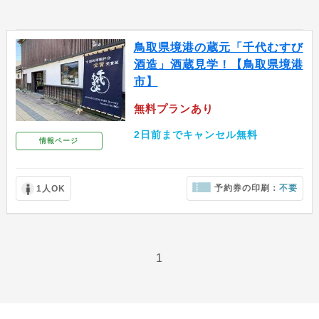
鳥取県境港の蔵元「千代むすび
酒造」酒蔵見学！【鳥取県境港
市】
無料プランあり
2日前までキャンセル無料
情報ページ
予約券の印刷：
不要
1人OK
1