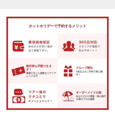
ホットホリデーで
予約するメリット
航空券も手配できま
グループ割引
す！
4名以上のご予約で
更に割
要望に沿った柔軟な
ツアーア
引！
レンジも可
オーダーメイドの旅
あなただけの周遊・個人旅行
を
旅のプロが提案