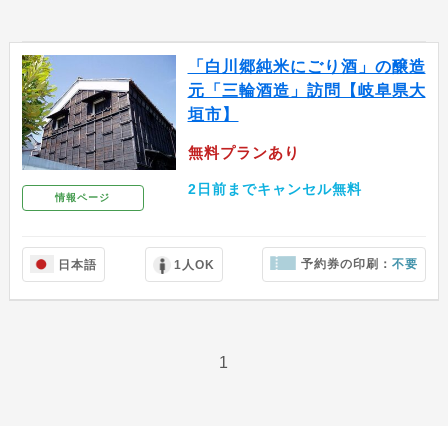
「白川郷純米にごり酒」の醸造
元「三輪酒造」訪問【岐阜県大
垣市】
無料プランあり
2日前までキャンセル無料
情報ページ
予約券の印刷：
不要
日本語
1人OK
1