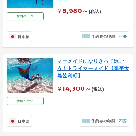
8,980～
￥
(税込)
情報ページ
予約券の印刷：
不要
日本語
マーメイドになりきって泳ご
う！トライマーメイド【奄美大
島笠利町】
14,300～
￥
(税込)
情報ページ
予約券の印刷：
不要
日本語