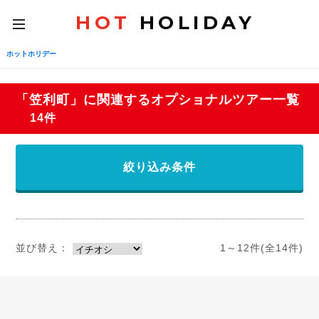
HOT
HOLIDAY
toggle
navigation
ホットホリデー
「笠利町」に関連するオプショナルツアー一覧
14件
絞り込み条件
並び替え：
1～12件(全14件)