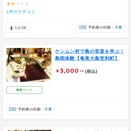
★★
★★★
1件のクチコミ
予約券の印刷：
不要
1人OK
ケンムン村で島の音楽を学ぶ！
島唄体験【奄美大島笠利町】
3,000～
￥
(税込)
情報ページ
予約券の印刷：
不要