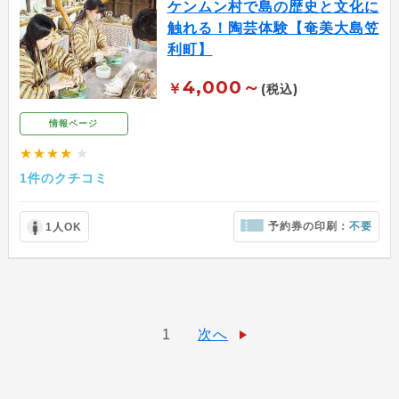
ケンムン村で島の歴史と文化に
触れる！陶芸体験【奄美大島笠
利町】
4,000～
￥
(税込)
情報ページ
★★★★
★
1件のクチコミ
予約券の印刷：
不要
1人OK
1
次へ