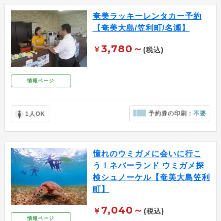
奄美ラッキーレンタカー予約
【奄美大島/笠利町/名瀬】
3,780～
￥
(税込)
情報ページ
予約券の印刷：
不要
1人OK
憧れのウミガメに会いに行こ
う！ネバーランド ウミガメ探
検シュノーケル【奄美大島笠利
町】
7,040～
￥
(税込)
情報ページ