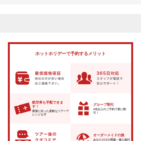
ホットホリデーで
予約するメリット
航空券も手配できま
グループ割引
す！
4名以上のご予約で
更に割
要望に沿った柔軟な
ツアーア
引！
レンジも可
オーダーメイドの旅
あなただけの周遊・個人旅行