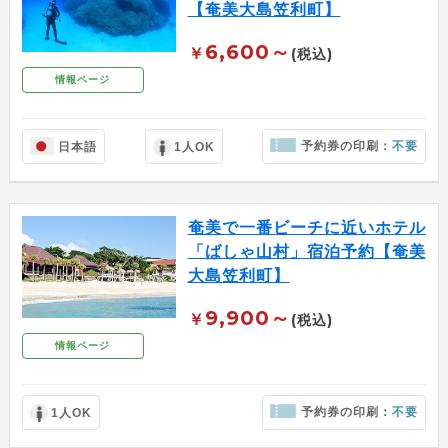
【奄美大島笠利町】
6,600～
￥
(税込)
情報ページ
予約券の印刷：
不要
日本語
1人OK
奄美で一番ビーチに近いホテル
「ばしゃ山村」宿泊予約【奄美
大島笠利町】
9,900～
￥
(税込)
情報ページ
予約券の印刷：
不要
1人OK