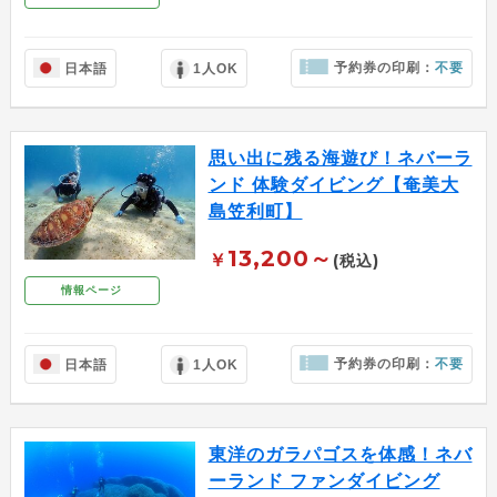
予約券の印刷：
不要
日本語
1人OK
思い出に残る海遊び！ネバーラ
ンド 体験ダイビング【奄美大
島笠利町】
13,200～
￥
(税込)
情報ページ
予約券の印刷：
不要
日本語
1人OK
東洋のガラパゴスを体感！ネバ
ーランド ファンダイビング