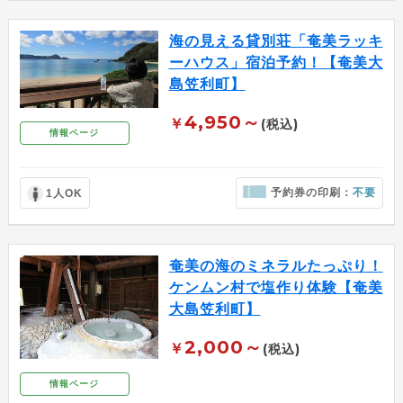
海の見える貸別荘「奄美ラッキ
ーハウス」宿泊予約！【奄美大
島笠利町】
4,950～
￥
(税込)
情報ページ
予約券の印刷：
不要
1人OK
奄美の海のミネラルたっぷり！
ケンムン村で塩作り体験【奄美
大島笠利町】
2,000～
￥
(税込)
情報ページ