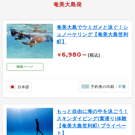
奄美大島発
奄美大島でウミガメと泳ぐ！シ
ュノーケリング【奄美大島笠利
町】
6,980～
￥
(税込)
情報ページ
予約券の印刷：
不要
日本語
もっと自由に海の中を泳ごう！
スキンダイビング(素潜り)体験
【奄美大島笠利町/ プライベー
ト】