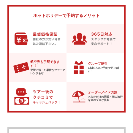
ホットホリデーで
予約するメリット
航空券も手配できま
グループ割引
す！
4名以上のご予約で
更に割
要望に沿った柔軟な
ツアーア
引！
レンジも可
オーダーメイドの旅
あなただけの周遊・個人旅行
を
旅のプロが提案