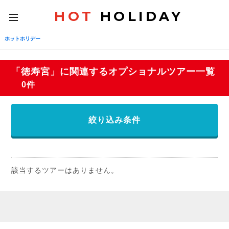
HOT
HOLIDAY
toggle
navigation
ホットホリデー
「徳寿宮」に関連するオプショナルツアー一覧
0件
絞り込み条件
該当するツアーはありません。