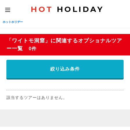
HOT
HOLIDAY
toggle
navigation
ホットホリデー
「ワイトモ洞窟」に関連するオプショナルツア
ー一覧
0件
絞り込み条件
該当するツアーはありません。