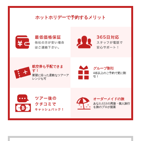
ホットホリデーで
予約するメリット
航空券も手配できま
グループ割引
す！
4名以上のご予約で
更に割
要望に沿った柔軟な
ツアーア
引！
レンジも可
オーダーメイドの旅
あなただけの周遊・個人旅行
を
旅のプロが提案