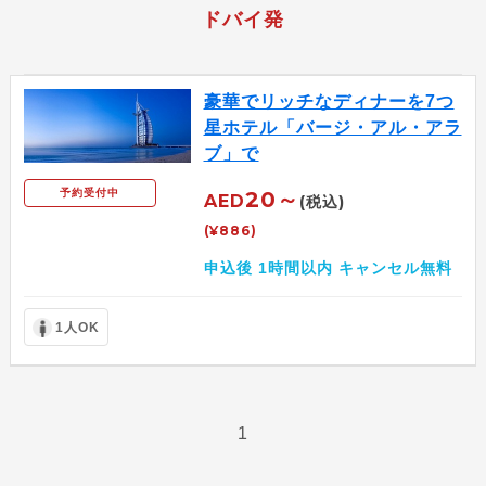
ドバイ発
豪華でリッチなディナーを7つ
星ホテル「バージ・アル・アラ
ブ」で
予約受付中
20～
AED
(税込)
(¥886)
申込後 1時間以内 キャンセル無料
1人OK
1