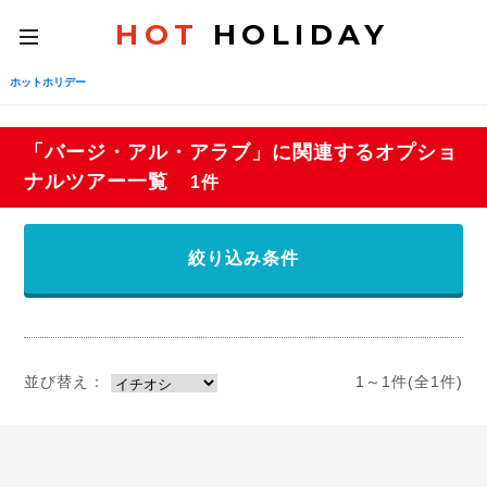
HOT
HOLIDAY
toggle
navigation
ホットホリデー
「バージ・アル・アラブ」に関連するオプショ
ナルツアー一覧
1件
絞り込み条件
並び替え：
1～1件(全1件)