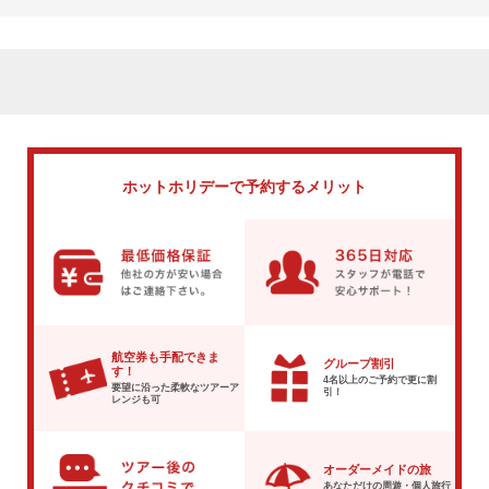
ホットホリデーで
予約するメリット
航空券も手配できま
グループ割引
す！
4名以上のご予約で
更に割
要望に沿った柔軟な
ツアーア
引！
レンジも可
オーダーメイドの旅
あなただけの周遊・個人旅行