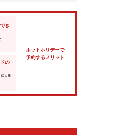
でき
な
可
ホットホリデーで
予約するメリット
ドの
・個人旅