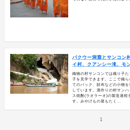
パクウー洞窟とサンコン
イ村、クアンシー滝、モ
織物の村サンコンでは織り子た
子を見学できます。ここで織ら
てのバック、財布などの小物を
しています。酒作りの村サンハ
ス焼酎(ラオラーオ)の製造過程
す。みやげもの屋もたく...
1