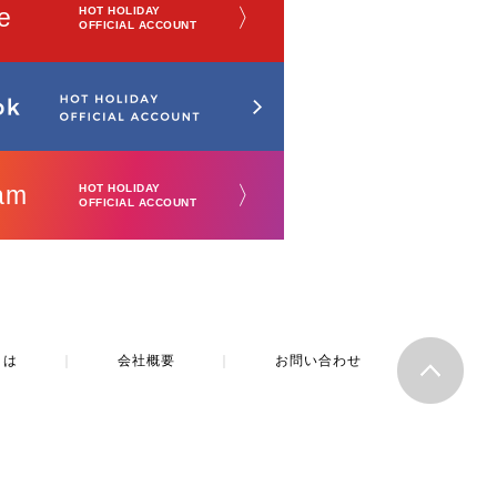
e
〉
HOT HOLIDAY
OFFICIAL ACCOUNT
am
〉
HOT HOLIDAY
OFFICIAL ACCOUNT
とは
｜
会社概要
｜
お問い合わせ