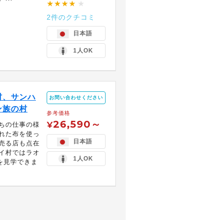
★★★★
★
2件のクチコミ
日本語
1人OK
村、サンハ
お問い合わせください
ン族の村
参考価格
26,590～
¥
ちの仕事の様
れた布を使っ
日本語
売る店も点在
イ村ではラオ
1人OK
を見学できま