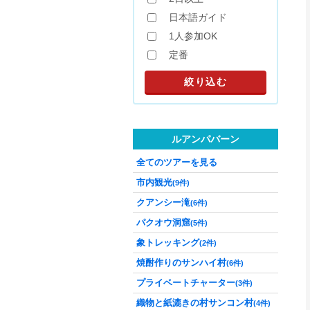
日本語ガイド
1人参加OK
定番
ルアンパバーン
全てのツアーを見る
市内観光
(9件)
クアンシー滝
(6件)
パクオウ洞窟
(5件)
象トレッキング
(2件)
焼酎作りのサンハイ村
(6件)
プライベートチャーター
(3件)
織物と紙漉きの村サンコン村
(4件)