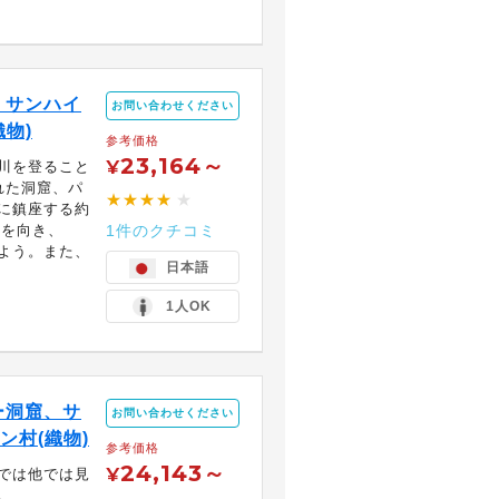
、サンハイ
お問い合わせください
織物)
参考価格
23,164～
¥
川を登ること
れた洞窟、パ
★★★★
★
に鎮座する約
川を向き、
1件のクチコミ
よう。また、
日本語
1人OK
ー洞窟、サ
お問い合わせください
ン村(織物)
参考価格
24,143～
¥
では他では見
...