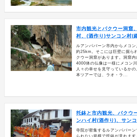
市内観光とパクウー洞窟
村、(酒作り)サンコン村(
ルアンパバーン市内からメコン
約25km。そこには巨壁に掘ら
クウー洞窟があります。洞窟内
4000体の仏像は一様にメコン
人々の幸せを見守っているかの
本ツアーでは、ラオ・ラ...
托鉢と市内観光、パクウ
ンハイ村(酒作り)、サンコ
寺院が密集するルアンパバーン
られない規模で托鉢が見れます。