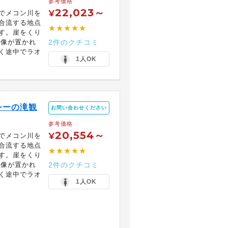
参考価格
22,023～
¥
でメコン川を
合流する地点
★★★★★
す。崖をくり
仏像が置かれ
2件のクチコミ
く途中でラオ
1人OK
シーの滝観
お問い合わせください
参考価格
20,554～
¥
でメコン川を
合流する地点
★★★★★
す。崖をくり
仏像が置かれ
2件のクチコミ
く途中でラオ
1人OK