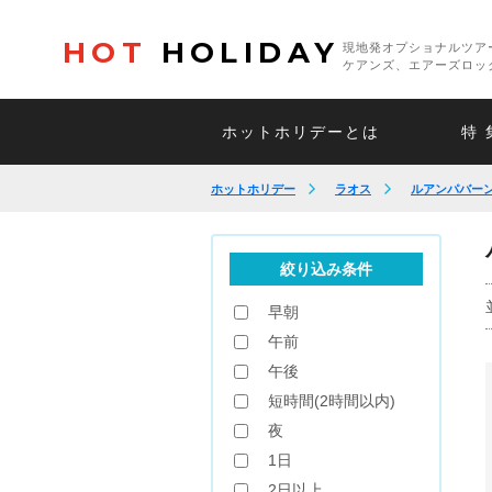
HOT
HOLIDAY
現地発オプショナルツア
ケアンズ、エアーズロッ
ホットホリデーとは
特 
ホットホリデー
ラオス
ルアンパバー
絞り込み条件
早朝
午前
午後
短時間(2時間以内)
夜
1日
2日以上