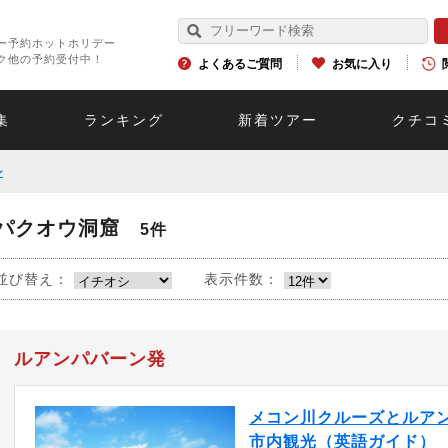
ー予約ホットホリデー
ク他の予約受付中！
よくあるご質問
お気に入り
集
ランキング
新着ツアー
クチコ
ン
パクオウ洞窟
5件
並び替え：
表示件数：
ルアンパバーン発
メコン川クルーズとルア
市内観光（英語ガイド）