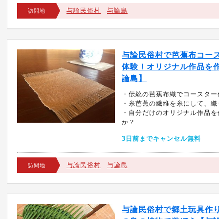
与論民俗村
与論島
訪問地
与論民俗村で芭蕉布コー
体験！オリジナル作品を
論島】
・伝統の芭蕉布織でコースター
・糸芭蕉の繊維を糸にして、織
・自分だけのオリジナル作品を
か？
3日前までキャンセル無料
与論民俗村
与論島
訪問地
与論民俗村で郷土玩具作