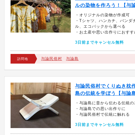
ルの染物を作ろう！【与
・オリジナルの染物が作成可
・Tシャツ、ハンカチ、バンダ
ル、エコバックから選べる
・お土産や思い出作りにおすす
3日前までキャンセル無料
与論民俗村
与論島
訪問地
与論民俗村でくりぬき枕
島の伝統を学ぼう【与論
・与論島に昔から伝わる伝統の
・与論島での思い出作りに
・与論民俗村で伝統に触れる
3日前までキャンセル無料