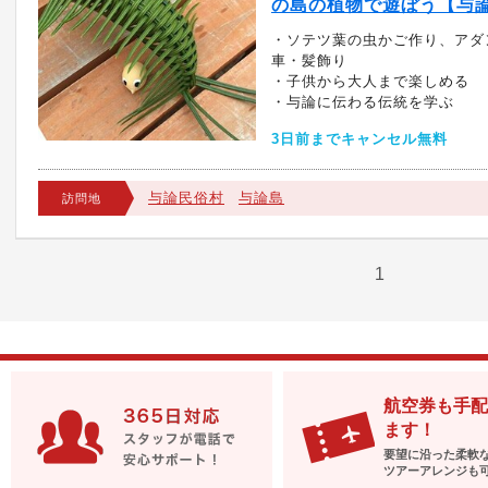
の島の植物で遊ぼう【与
・ソテツ葉の虫かご作り、アダ
車・髪飾り
・子供から大人まで楽しめる
・与論に伝わる伝統を学ぶ
3日前までキャンセル無料
与論民俗村
与論島
訪問地
1
航空券も手配
ます！
要望に沿った柔軟
ツアーアレンジも