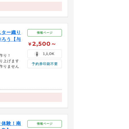
スター織り
情報ページ
作ろう【与
2,500～
￥
1人OK
作り！
り上げます
予約券印刷不要
作りません
り体験！南
情報ページ