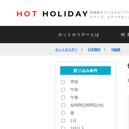
HOT
HOLIDAY
現地発オプショナルツア
ケアンズ、エアーズロッ
ホットホリデーとは
特 
ホットホリデー
日本国内
与論島
絞り込み条件
早朝
午前
午後
短時間(2時間以内)
夜
1日
2日以上