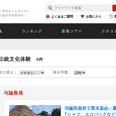
ー予約ホットホリデー
ク他の予約受付中！
よくあるご質問
お気に入り
集
ランキング
新着ツアー
クチコ
伝統文化体験
4件
並び替え：
表示件数：
与論島発
与論民俗村で草木染め・
Tシャツ、エコバックな