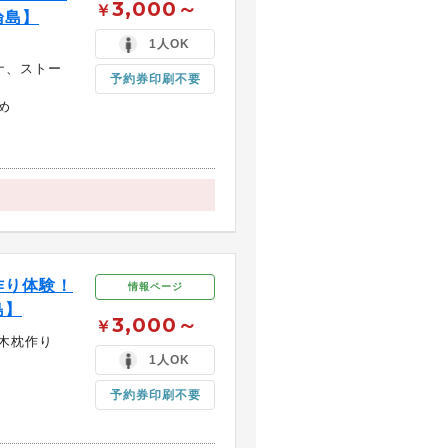
3,000～
￥
論島】
1人OK
ナ、ストー
予約券印刷不要
め
作り体験！
情報ページ
島】
3,000～
￥
木枕作り
1人OK
予約券印刷不要