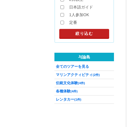
日本語ガイド
1人参加OK
定番
与論島
全てのツアーを見る
マリンアクティビティ
(2件)
伝統文化体験
(4件)
各種体験
(4件)
レンタカー
(1件)