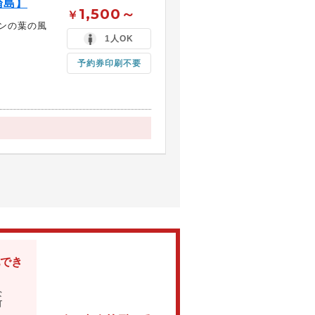
論島】
1,500～
￥
ンの葉の風
1人OK
予約券印刷不要
でき
な
可