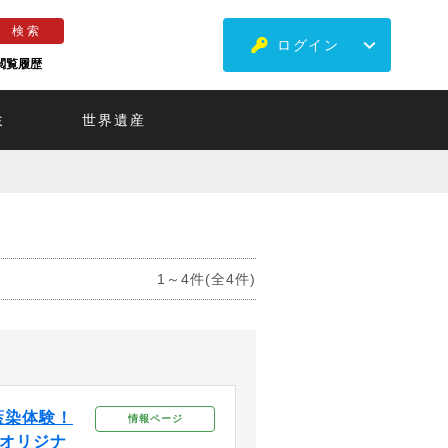
ログイン
閲覧履歴
ミ
世界遺産
1～4件(全4件)
藍染体験！
情報ページ
どオリジナ